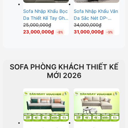
Sofa Nhập Khẩu Bọc
Sofa Nhập Khẩu Vân
Da Thiết Kế Tay Ghế
Da Sắc Nét DP-
Giá
Giá
Mới Lạ DP-NK115
25,000,000
₫
NK114
34,000,000
₫
gốc
Giá
gốc
Giá
23,000,000
₫
31,000,000
₫
-8%
-9%
là:
hiện
là:
hiện
25,000,000₫.
tại
34,000,000₫
tại
là:
là:
23,000,000₫.
31,000,000
SOFA PHÒNG KHÁCH THIẾT KẾ
MỚI 2026