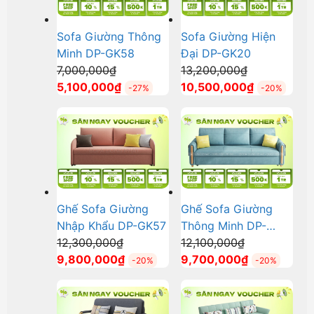
Sofa Giường Thông
Sofa Giường Hiện
Minh DP-GK58
Đại DP-GK20
Giá
Giá
7,000,000
₫
13,200,000
₫
gốc
Giá
gốc
Giá
5,100,000
₫
10,500,000
₫
-27%
-20%
là:
hiện
là:
hiện
7,000,000₫.
tại
13,200,000₫
tại
là:
là:
5,100,000₫.
10,500,000
Ghế Sofa Giường
Ghế Sofa Giường
Nhập Khẩu DP-GK57
Thông Minh DP-
Giá
Giá
12,300,000
₫
GK56
12,100,000
₫
gốc
Giá
gốc
Giá
9,800,000
₫
9,700,000
₫
-20%
-20%
là:
hiện
là:
hiện
12,300,000₫.
tại
12,100,000₫.
tại
là:
là: