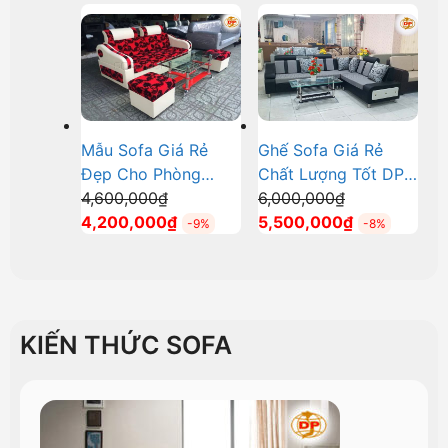
6,400,000₫.
tại
6,700,000₫.
tại
là:
là:
5,800,000₫.
6,000,000₫.
Mẫu Sofa Giá Rẻ
Ghế Sofa Giá Rẻ
Đẹp Cho Phòng
Chất Lượng Tốt DP-
Giá
Giá
Khách DP-GR14
4,600,000
₫
GR01
6,000,000
₫
gốc
Giá
gốc
Giá
4,200,000
₫
5,500,000
₫
-9%
-8%
là:
hiện
là:
hiện
4,600,000₫.
tại
6,000,000₫.
tại
là:
là:
4,200,000₫.
5,500,000₫.
KIẾN THỨC SOFA