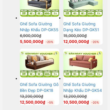
9,800,000₫.
9,700,000₫.
Ghế Sofa Giường
Ghế Sofa Giường
Nhập Khẩu DP-GK55
Dạng Kéo DP-GK51
Giá
Giá
6,900,000
₫
15,000,000
₫
gốc
Giá
gốc
Giá
5,500,000
₫
12,000,000
₫
-20%
-20%
là:
hiện
là:
hiện
6,900,000₫.
tại
15,000,000₫
tại
là:
là:
5,500,000₫.
12,000,000
Ghế Sofa Giường Gỗ
Ghế Sofa Giường
Bền Đẹp DP-GK18
Nhập Khẩu DP-GK54
Giá
Giá
13,200,000
₫
13,200,000
₫
gốc
Giá
gốc
Giá
12,500,000
₫
10,500,000
₫
-5%
-20%
là:
hiện
là:
hiện