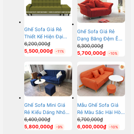
là:
là:
4,500,000₫.
4,900,000₫.
Ghế Sofa Giá Rẻ
Ghế Sofa Giá Rẻ
Thiết Kế Hiện Đại
Dạng Băng Đệm Êm
Giá
DP-GR15
6,200,000
₫
Giá
Ái DP-GR19
6,300,000
₫
gốc
Giá
5,500,000
₫
-11%
gốc
Giá
5,700,000
₫
-10%
là:
hiện
là:
hiện
6,200,000₫.
tại
6,300,000₫.
tại
là:
là:
5,500,000₫.
5,700,000₫.
Ghế Sofa Mini Giá
Mẫu Ghế Sofa Giá
Rẻ Kiểu Dáng Nhỏ
Rẻ Màu Sắc Hài Hòa
Giá
Giá
Gọn DP-GR20
6,400,000
₫
DP-GR16
6,700,000
₫
gốc
Giá
gốc
Giá
5,800,000
₫
6,000,000
₫
-9%
-10%
là:
hiện
là:
hiện