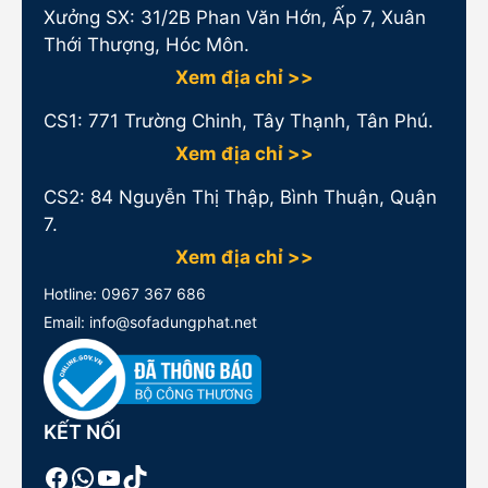
Xưởng SX: 31/2B Phan Văn Hớn, Ấp 7, Xuân
Thới Thượng, Hóc Môn.
Xem địa chỉ >>
CS1:
771 Trường Chinh, Tây Thạnh, Tân Phú.
Xem địa chỉ >>
CS2: 84 Nguyễn Thị Thập, Bình Thuận, Quận
7.
Xem địa chỉ >>
Hotline:
0967 367 686
Email: info@sofadungphat.net
KẾT NỐI
Facebook
WhatsApp
Youtube
TikTok