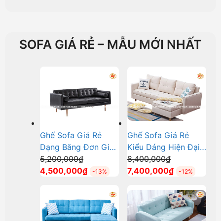
13,200,000₫.
tại
13,200,000₫
tại
là:
là:
12,500,000₫.
10,500,000
SOFA GIÁ RẺ – MẪU MỚI NHẤT
Ghế Sofa Giá Rẻ
Ghế Sofa Giá Rẻ
Dạng Băng Đơn Giản
Kiểu Dáng Hiện Đại
Giá
Giá
Tiết Kiệm DP-GR21
5,200,000
₫
DP-GR17
8,400,000
₫
gốc
Giá
gốc
Giá
4,500,000
₫
7,400,000
₫
-13%
-12%
là:
hiện
là:
hiện
5,200,000₫.
tại
8,400,000₫.
tại
là:
là:
4,500,000₫.
7,400,000₫.