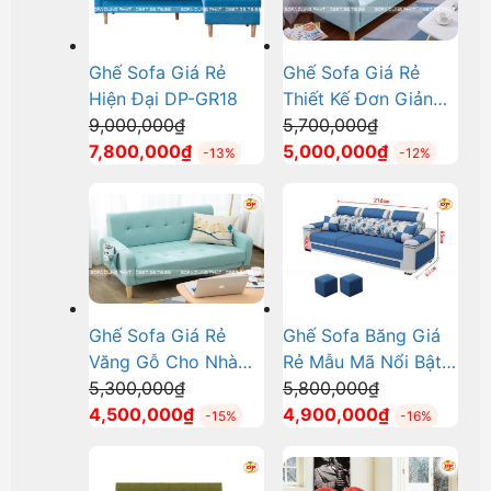
Ghế Sofa Giá Rẻ
Ghế Sofa Giá Rẻ
Hiện Đại DP-GR18
Thiết Kế Đơn Giản
Giá
Giá
9,000,000
₫
DP-GR23
5,700,000
₫
gốc
Giá
gốc
Giá
7,800,000
₫
5,000,000
₫
-13%
-12%
là:
hiện
là:
hiện
9,000,000₫.
tại
5,700,000₫.
tại
là:
là:
7,800,000₫.
5,000,000₫.
Ghế Sofa Giá Rẻ
Ghế Sofa Băng Giá
Văng Gỗ Cho Nhà
Rẻ Mẫu Mã Nổi Bật
Giá
Giá
Phố Diện Tích Nhỏ
5,300,000
₫
DP-GR13
5,800,000
₫
gốc
Giá
gốc
Giá
DP-GR22
4,500,000
₫
4,900,000
₫
-15%
-16%
là:
hiện
là:
hiện
5,300,000₫.
tại
5,800,000₫.
tại