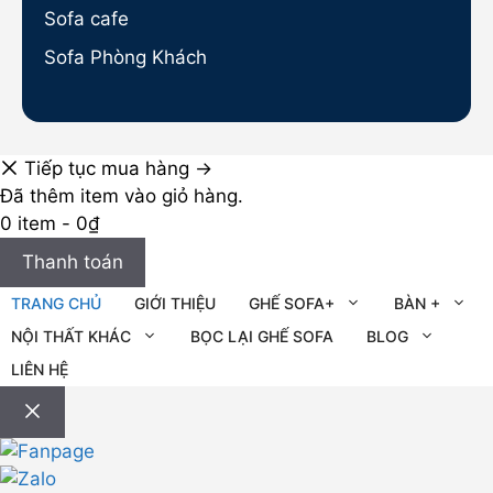
Sofa cafe
Sofa Phòng Khách
Tiếp tục mua hàng →
Đã thêm item vào giỏ hàng.
0 item -
0
₫
Thanh toán
TRANG CHỦ
GIỚI THIỆU
GHẾ SOFA+
BÀN +
NỘI THẤT KHÁC
BỌC LẠI GHẾ SOFA
BLOG
LIÊN HỆ
Đóng