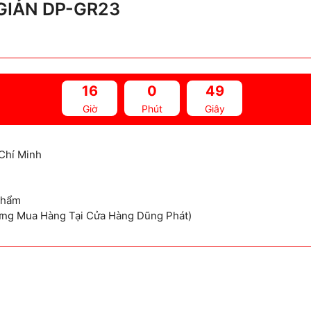
 GIẢN DP-GR23
16
0
48
Giờ
Phút
Giây
Chí Minh
Phẩm
ừng Mua Hàng Tại Cửa Hàng Dũng Phát)