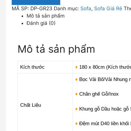
Rẻ
MÃ SP:
DP-GR23
Danh mục:
Sofa
,
Sofa Giá Rẻ
Th
Thiết
Mô tả sản phẩm
Kế
Đánh giá (0)
Đơn
Giản
DP-
Mô tả sản phẩm
GR23
số
lượng
Kích thước
♦
180 x 80cm (Kích thước 
♦
Bọc Vải Bố/Vải Nhung n
♦
Chân ghế Gỗ/Inox
Chất Liệu
♦
Khung gỗ Dầu hoặc gỗ S
♦
Đệm mút D40 liền khối 