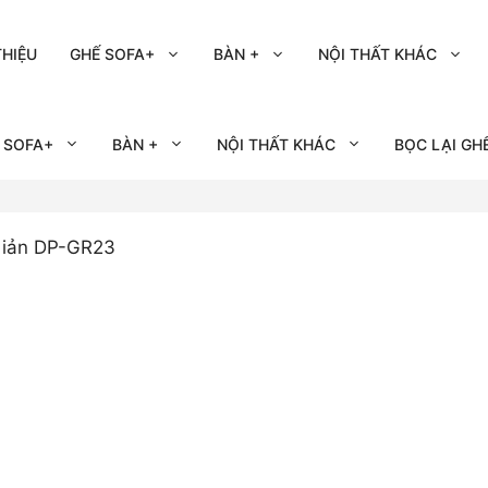
THIỆU
GHẾ SOFA+
BÀN +
NỘI THẤT KHÁC
 SOFA+
BÀN +
NỘI THẤT KHÁC
BỌC LẠI GH
Giản DP-GR23