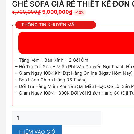
GHẾ SOFA GIÁ RẺ THIẾT KẾ ĐƠN
Giá
Giá
5,700,000
₫
5,000,000
₫
-12%
gốc
hiện
THÔNG TIN KHUYẾN MÃI
là:
tại
5,700,000₫.
là:
5,000,000₫.
– Tặng Kèm 1 Bàn Kính + 2 Gối Ôm
– Hỗ Trợ Trả Góp + Miễn Phí Vận Chuyển Nội Thành Hồ 
– Giảm Ngay 100K Khi Đặt Hàng Online (Ngay Hôm Nay)
– Bảo Hành Chính Hãng 36 Tháng
– Đổi Trả Hàng Miễn Phí Nếu Sai Mẫu Hoặc Có Lỗi Sản 
– Giảm Ngay 100K – 300K Đối Với Khách Hàng Cũ (Đã T
Ghế
Sofa
Giá
THÊM VÀO GIỎ