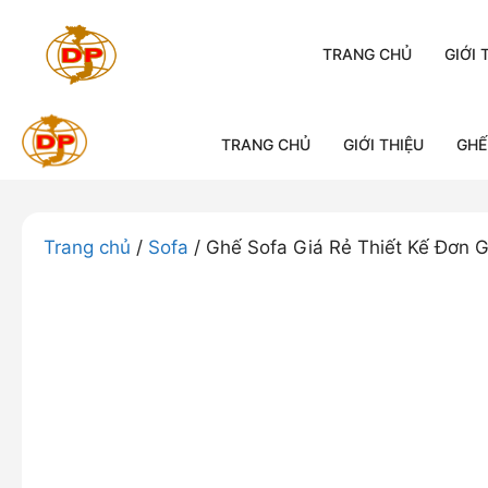
Chuyển
đến
TRANG CHỦ
GIỚI 
nội
dung
TRANG CHỦ
GIỚI THIỆU
GHẾ
Trang chủ
/
Sofa
/ Ghế Sofa Giá Rẻ Thiết Kế Đơn 