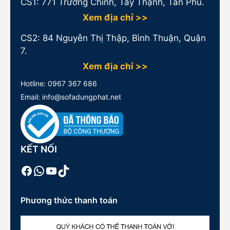
CS1:
771 Trường Chinh, Tây Thạnh, Tân Phú.
Xem địa chỉ >>
CS2: 84 Nguyễn Thị Thập, Bình Thuận, Quận
7.
Xem địa chỉ >>
Hotline:
0967 367 686
Email: info@sofadungphat.net
KẾT NỐI
Facebook
WhatsApp
Youtube
TikTok
Phương thức thanh toán