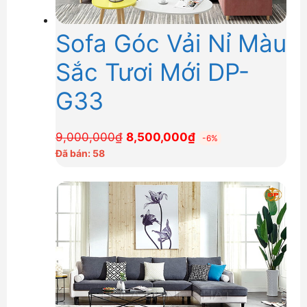
Sofa Góc Vải Nỉ Màu
Sắc Tươi Mới DP-
G33
Giá
Giá
9,000,000
₫
8,500,000
₫
-6%
gốc
hiện
Đã bán: 58
là:
tại
9,000,000₫.
là:
8,500,000₫.