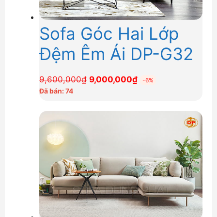
Sofa Góc Hai Lớp
Đệm Êm Ái DP-G32
Giá
Giá
9,600,000
₫
9,000,000
₫
-6%
gốc
hiện
Đã bán: 74
là:
tại
9,600,000₫.
là:
9,000,000₫.