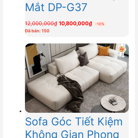
Mắt DP-G37
Giá
Giá
12,000,000
₫
10,800,000
₫
-10%
gốc
hiện
Đã bán: 150
là:
tại
12,000,000₫.
là:
10,800,000₫.
Sofa Góc Tiết Kiệm
Không Gian Phong