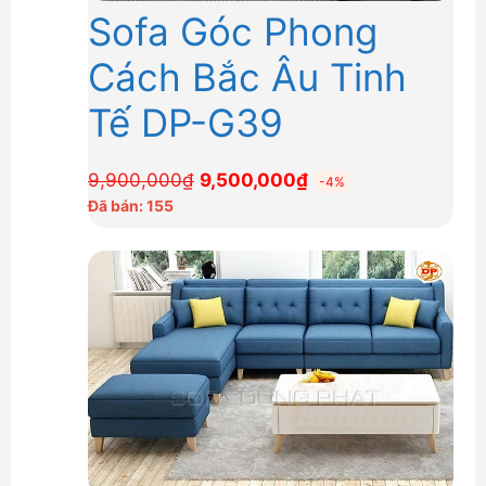
Sofa Góc Phong
Cách Bắc Âu Tinh
Tế DP-G39
Giá
Giá
9,900,000
₫
9,500,000
₫
-4%
gốc
hiện
Đã bán: 155
là:
tại
9,900,000₫.
là:
9,500,000₫.