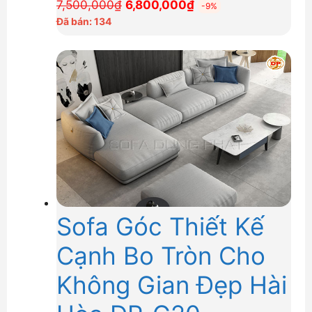
Giá
Giá
7,500,000
₫
6,800,000
₫
-9%
gốc
hiện
Đã bán: 134
là:
tại
7,500,000₫.
là:
6,800,000₫.
Sofa Góc Thiết Kế
Cạnh Bo Tròn Cho
Không Gian Đẹp Hài