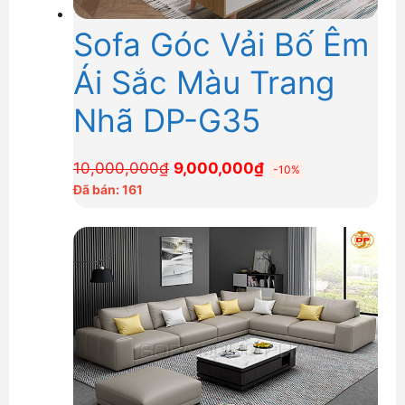
Sofa Góc Vải Bố Êm
Ái Sắc Màu Trang
Nhã DP-G35
Giá
Giá
10,000,000
₫
9,000,000
₫
-10%
gốc
hiện
Đã bán: 161
là:
tại
10,000,000₫.
là:
9,000,000₫.