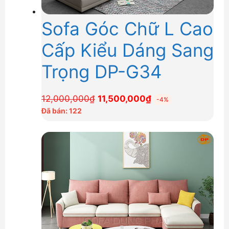
Sofa Góc Chữ L Cao
Cấp Kiểu Dáng Sang
Trọng DP-G34
Giá
Giá
12,000,000
₫
11,500,000
₫
-4%
gốc
hiện
Đã bán: 122
là:
tại
12,000,000₫.
là:
11,500,000₫.