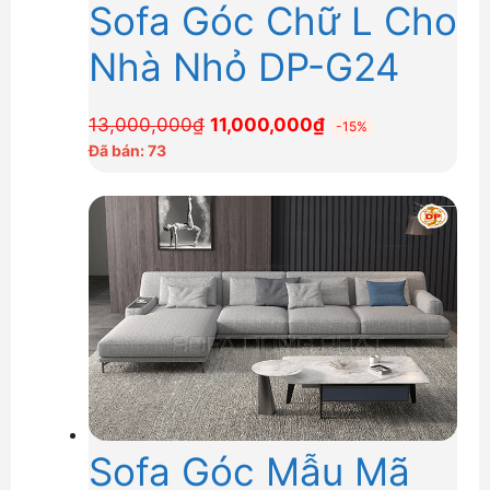
Sofa Góc Chữ L Cho
Nhà Nhỏ DP-G24
Giá
Giá
13,000,000
₫
11,000,000
₫
-15%
gốc
hiện
Đã bán: 73
là:
tại
13,000,000₫.
là:
11,000,000₫.
Sofa Góc Mẫu Mã