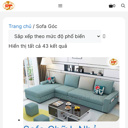
Chuyển
MENU
0
đến
nội
dung
Trang chủ
/ Sofa Góc
Đã
Hiển thị tất cả 43 kết quả
sắp
xếp
theo
mức
độ
phổ
biến