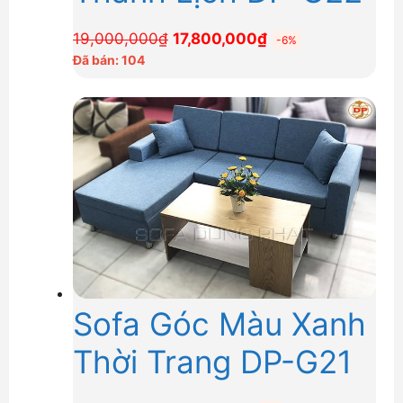
Giá
Giá
19,000,000
₫
17,800,000
₫
-6%
gốc
hiện
Đã bán: 104
là:
tại
19,000,000₫.
là:
17,800,000₫.
Sofa Góc Màu Xanh
Thời Trang DP-G21