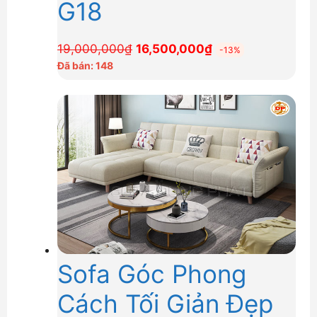
G18
Giá
Giá
19,000,000
₫
16,500,000
₫
-13%
gốc
hiện
Đã bán: 148
là:
tại
19,000,000₫.
là:
16,500,000₫.
Sofa Góc Phong
Cách Tối Giản Đẹp