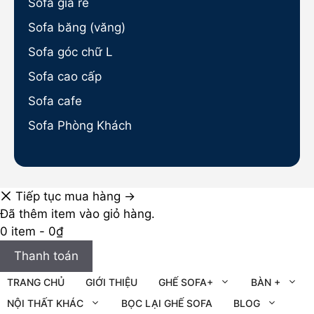
Sofa giá rẻ
Sofa băng (văng)
Sofa góc chữ L
Sofa cao cấp
Sofa cafe
Sofa Phòng Khách
Tiếp tục mua hàng →
Đã thêm item vào giỏ hàng.
0 item -
0
₫
Thanh toán
TRANG CHỦ
GIỚI THIỆU
GHẾ SOFA+
BÀN +
NỘI THẤT KHÁC
BỌC LẠI GHẾ SOFA
BLOG