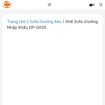
Chuyển
MENU
0
đến
nội
dung
Trang chủ
/
Sofa Giường Kéo
/ Ghế Sofa Giường
Nhập Khẩu DP-GK55