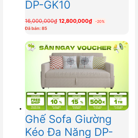
DP-GK10
Giá
Giá
16,000,000
₫
12,800,000
₫
-20%
gốc
hiện
Đã bán: 85
là:
tại
16,000,000₫.
là:
12,800,000₫.
Ghế Sofa Giường
Kéo Đa Năng DP-