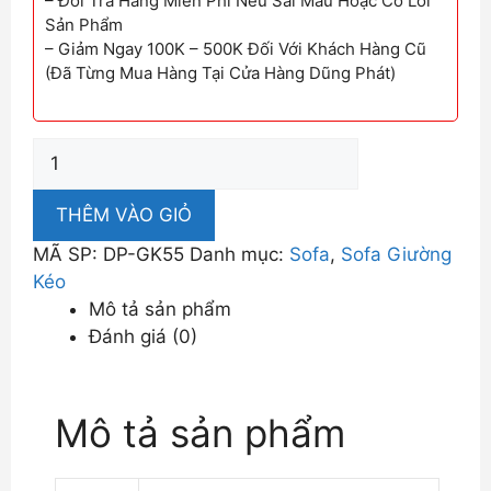
– Đổi Trả Hàng Miễn Phí Nếu Sai Mẫu Hoặc Có Lỗi
Sản Phẩm
– Giảm Ngay 100K – 500K Đối Với Khách Hàng Cũ
(Đã Từng Mua Hàng Tại Cửa Hàng Dũng Phát)
Ghế
Sofa
Giường
THÊM VÀO GIỎ
Nhập
MÃ SP:
DP-GK55
Danh mục:
Sofa
,
Sofa Giường
Khẩu
Kéo
DP-
Mô tả sản phẩm
GK55
Đánh giá (0)
số
lượng
Mô tả sản phẩm