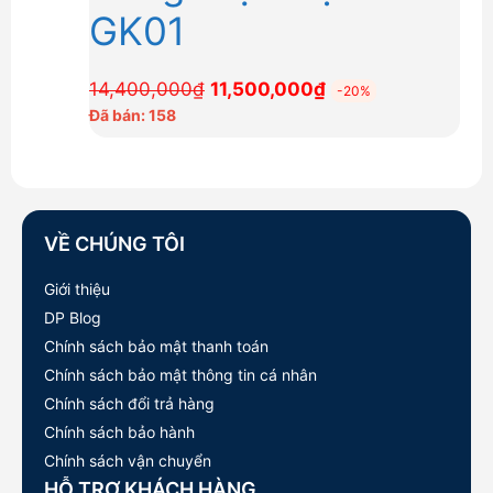
GK01
Giá
Giá
14,400,000
₫
11,500,000
₫
-20%
gốc
hiện
Đã bán: 158
là:
tại
14,400,000₫.
là:
11,500,000₫.
VỀ CHÚNG TÔI
Giới thiệu
DP Blog
Chính sách bảo mật thanh toán
Chính sách bảo mật thông tin cá nhân
Chính sách đổi trả hàng
Chính sách bảo hành
Chính sách vận chuyển
HỖ TRỢ KHÁCH HÀNG