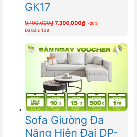
GK17
Giá
Giá
9,100,000
₫
7,300,000
₫
-20%
gốc
hiện
Đã bán: 109
là:
tại
9,100,000₫.
là:
7,300,000₫.
Sofa Giường Đa
Năng Hiện Đại DP-