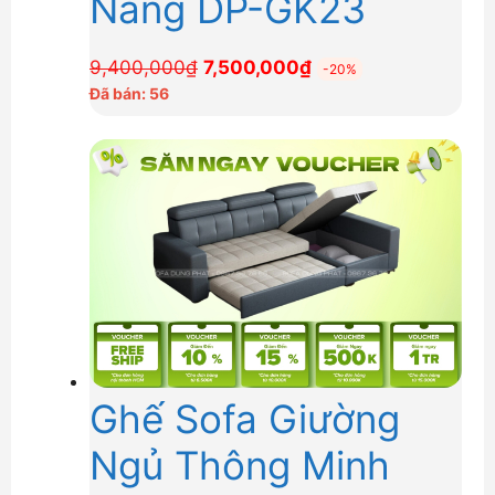
Năng DP-GK23
Giá
Giá
9,400,000
₫
7,500,000
₫
-20%
gốc
hiện
Đã bán: 56
là:
tại
9,400,000₫.
là:
7,500,000₫.
Ghế Sofa Giường
Ngủ Thông Minh