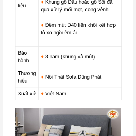
♦
Khung gỗ Dầu hoặc gỗ Sồi đã
liệu
qua xử lý mối mọt, cong vênh
♦
Đệm mút D40 liền khối kết hợp
lò xo ngồi êm ái
Bảo
♦
3 năm (khung và mút)
hành
Thương
♦
Nội Thất Sofa Dũng Phát
hiệu
Xuất xứ
♦
Việt Nam