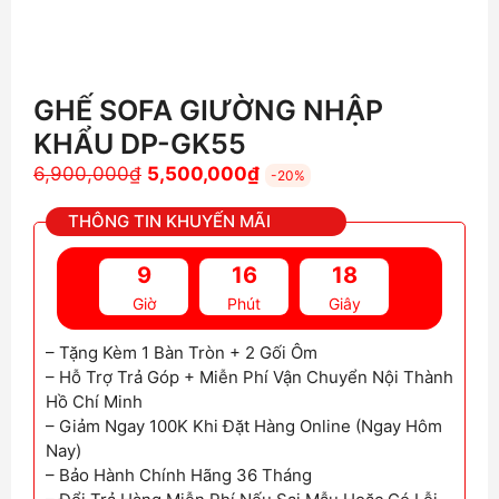
GHẾ SOFA GIƯỜNG NHẬP
KHẨU DP-GK55
Giá
Giá
6,900,000
₫
5,500,000
₫
-20%
gốc
hiện
THÔNG TIN KHUYẾN MÃI
là:
tại
6,900,000₫.
là:
9
16
17
5,500,000₫.
Giờ
Phút
Giây
– Tặng Kèm 1 Bàn Tròn + 2 Gối Ôm
– Hỗ Trợ Trả Góp + Miễn Phí Vận Chuyển Nội Thành
Hồ Chí Minh
– Giảm Ngay 100K Khi Đặt Hàng Online (Ngay Hôm
Nay)
– Bảo Hành Chính Hãng 36 Tháng