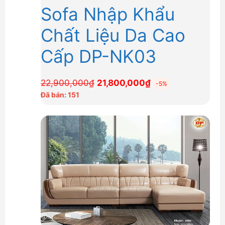
Sofa Nhập Khẩu
Chất Liệu Da Cao
Cấp DP-NK03
Giá
Giá
22,900,000
₫
21,800,000
₫
-5%
gốc
hiện
Đã bán: 151
là:
tại
22,900,000₫.
là:
21,800,000₫.