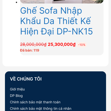
Ghế Sofa Nhập
Khẩu Da Thiết Kế
Hiện Đại DP-NK15
Giá
Giá
28,000,000
₫
25,300,000
₫
-10%
gốc
hiện
Đã bán: 119
là:
tại
28,000,000₫.
là:
25,300,000₫.
VỀ CHÚNG TÔI
Giới thiệu
DP Blog
Chính sách bảo mật thanh toán
Chính sách bảo mật thông tin cá nhân