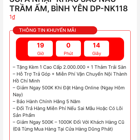
TRẦM ẤM, BÌNH YÊN DP-NK118
1
₫
THÔNG TIN KHUYẾN MÃI
19
0
13
Giờ
Phút
Giây
– Tặng Kèm 1 Cao Cấp 2.000.000 + 1 Thảm Trải Sàn
– Hỗ Trợ Trả Góp + Miễn Phí Vận Chuyển Nội Thành
Hồ Chí Minh
– Giảm Ngay 500K Khi Đặt Hàng Online (Ngay Hôm
Nay)
– Bảo Hành Chính Hãng 5 Năm
– Đổi Trả Hàng Miễn Phí Nếu Sai Mẫu Hoặc Có Lỗi
Sản Phẩm
– Giảm Ngay 500K – 1000K Đối Với Khách Hàng Cũ
(Đã Từng Mua Hàng Tại Cửa Hàng Dũng Phát)