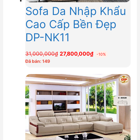
Sofa Da Nhập Khẩu
Cao Cấp Bền Đẹp
DP-NK11
Giá
Giá
31,000,000
₫
27,800,000
₫
-10%
gốc
hiện
Đã bán: 149
là:
tại
31,000,000₫.
là:
27,800,000₫.