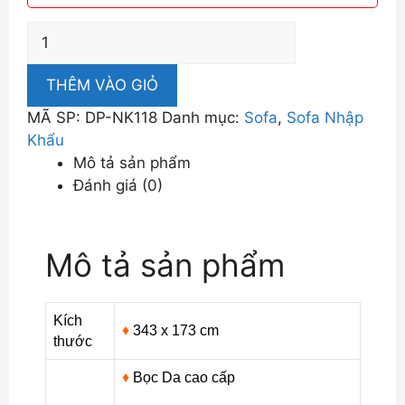
Sofa
Nhập
Khẩu
THÊM VÀO GIỎ
Sắc
MÃ SP:
DP-NK118
Danh mục:
Sofa
,
Sofa Nhập
Nâu
Khẩu
Trầm
Mô tả sản phẩm
Ấm,
Đánh giá (0)
Bình
Yên
DP-
Mô tả sản phẩm
NK118
số
lượng
Kích
♦
343 x 173 cm
thước
♦
Bọc Da cao cấp