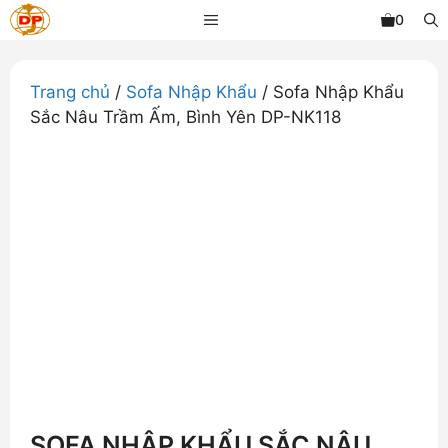
Chuyển
MENU
0
đến
nội
dung
Trang chủ
/
Sofa Nhập Khẩu
/ Sofa Nhập Khẩu
Sắc Nâu Trầm Ấm, Bình Yên DP-NK118
SOFA NHẬP KHẨU SẮC NÂU