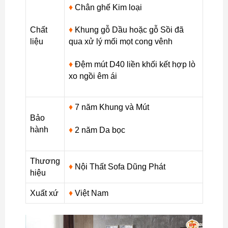
♦
Chân ghế Kim loại
Chất
♦
Khung gỗ Dầu hoặc gỗ Sồi đã
liệu
qua xử lý mối mọt cong vênh
♦
Đệm mút D40 liền khối kết hợp lò
xo ngồi êm ái
♦
7 năm Khung và Mút
Bảo
hành
♦
2 năm Da bọc
Thương
♦
Nội Thất Sofa Dũng Phát
hiệu
Xuất xứ
♦
Việt Nam