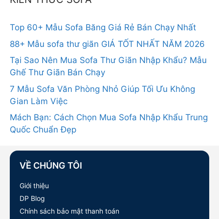
Top 60+ Mẫu Sofa Băng Giá Rẻ Bán Chạy Nhất
88+ Mẫu sofa thư giãn GIÁ TỐT NHẤT NĂM 2026
Tại Sao Nên Mua Sofa Thư Giãn Nhập Khẩu? Mẫu
Ghế Thư Giãn Bán Chạy
7 Mẫu Sofa Văn Phòng Nhỏ Giúp Tối Ưu Không
Gian Làm Việc
Mách Bạn: Cách Chọn Mua Sofa Nhập Khẩu Trung
Quốc Chuẩn Đẹp
VỀ CHÚNG TÔI
Giới thiệu
DP Blog
Chính sách bảo mật thanh toán