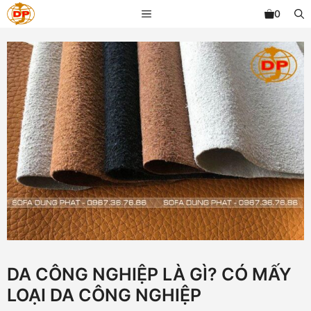
Chuyển
MENU
0
đến
nội
dung
DA CÔNG NGHIỆP LÀ GÌ? CÓ MẤY
LOẠI DA CÔNG NGHIỆP