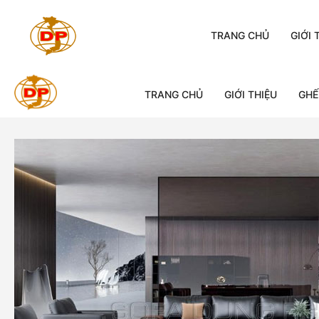
Chuyển
đến
TRANG CHỦ
GIỚI 
nội
dung
TRANG CHỦ
GIỚI THIỆU
GHẾ