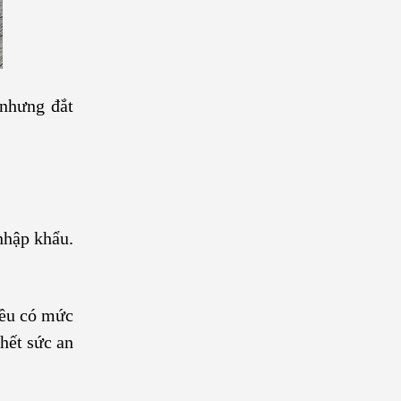
 nhưng đắt
nhập khẩu.
đều có mức
 hết sức an