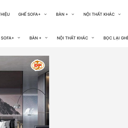
THIỆU
GHẾ SOFA+
BÀN +
NỘI THẤT KHÁC
 SOFA+
BÀN +
NỘI THẤT KHÁC
BỌC LẠI GH