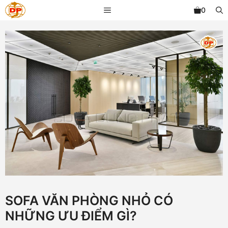
Chuyển
MENU
0
đến
nội
dung
SOFA VĂN PHÒNG NHỎ CÓ
NHỮNG ƯU ĐIỂM GÌ?