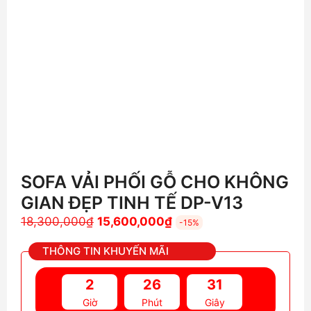
SOFA VẢI PHỐI GỖ CHO KHÔNG
GIAN ĐẸP TINH TẾ DP-V13
Giá
Giá
18,300,000
₫
15,600,000
₫
-15%
gốc
hiện
THÔNG TIN KHUYẾN MÃI
là:
tại
18,300,000₫.
là:
2
26
29
15,600,000₫.
Giờ
Phút
Giây