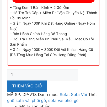
– Tặng Kèm 1 Bàn Kính + 2 Gối Ôm
– Hỗ Trợ Trả Góp + Miễn Phí Vận Chuyển Nội Thành
Hồ Chí Minh
– Giảm Ngay 100K Khi Đặt Hàng Online (Ngay Hôm
Nay)
– Bảo Hành Chính Hãng 36 Tháng
– Đổi Trả Hàng Miễn Phí Nếu Sai Mẫu Hoặc Có Lỗi
Sản Phẩm
– Giảm Ngay 100K – 300K Đối Với Khách Hàng Cũ
(Đã Từng Mua Hàng Tại Cửa Hàng Dũng Phát)
Sofa
Vải
Phối
THÊM VÀO GIỎ
Gỗ
MÃ SP:
DP-V13
Danh mục:
Sofa
,
Sofa Vải
Thẻ:
Cho
ghế sofa vải phối gỗ
,
sofa vải phối gỗ
Không
Mô tả sản phẩm