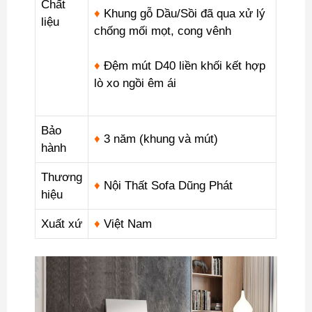
Chất
♦
Khung gỗ Dầu/Sồi đã qua xử lý
liệu
chống mối mọt, cong vênh
♦
Đệm mút D40 liền khối kết hợp
lò xo ngồi êm ái
Bảo
♦
3 năm (khung và mút)
hành
Thương
♦
Nội Thất Sofa Dũng Phát
hiệu
Xuất xứ
♦
Việt Nam