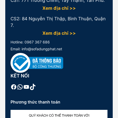
CS1:
771 Trường Chinh, Tây Thạnh, Tân Phú.
Xem địa chỉ >>
CS2: 84 Nguyễn Thị Thập, Bình Thuận, Quận
7.
Xem địa chỉ >>
Hotline:
0967 367 686
Email: info@sofadungphat.net
KẾT NỐI
Facebook
WhatsApp
Youtube
TikTok
Phương thức thanh toán