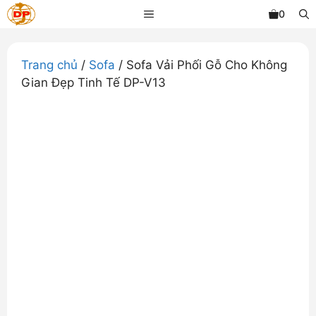
Chuyển
MENU
0
đến
nội
dung
Trang chủ
/
Sofa
/ Sofa Vải Phối Gỗ Cho Không
Gian Đẹp Tinh Tế DP-V13