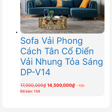
Sofa Vải Phong
Cách Tân Cổ Điển
Vải Nhung Tỏa Sáng
DP-V14
Giá
Giá
17,000,000
₫
14,500,000
₫
-15%
gốc
hiện
Đã bán: 134
là:
tại
17,000,000₫.
là:
14,500,000₫.