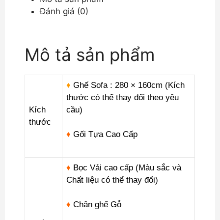
Gian
Đánh giá (0)
Đẹp
Tinh
Tế
Mô tả sản phẩm
DP-
V13
số
♦
Ghế Sofa :
280 × 160cm (Kích
lượng
thước có thể thay đổi theo yêu
Kích
cầu)
thước
♦
Gối Tựa Cao Cấp
♦
Bọc Vải cao cấp (Màu sắc và
Chất liệu có thể thay đổi)
♦
Chân ghế Gỗ