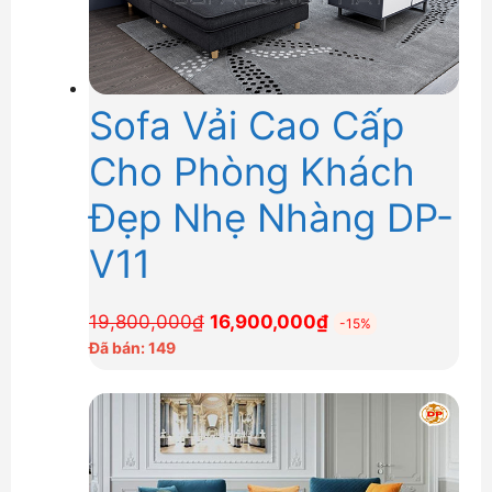
Sofa Vải Cao Cấp
Cho Phòng Khách
Đẹp Nhẹ Nhàng DP-
V11
Giá
Giá
19,800,000
₫
16,900,000
₫
-15%
gốc
hiện
Đã bán: 149
là:
tại
19,800,000₫.
là:
16,900,000₫.