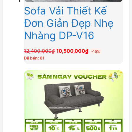
Sofa Vải Thiết Kế
Đơn Giản Đẹp Nhẹ
Nhàng DP-V16
Giá
Giá
12,400,000
₫
10,500,000
₫
-15%
gốc
hiện
Đã bán: 61
là:
tại
12,400,000₫.
là:
10,500,000₫.