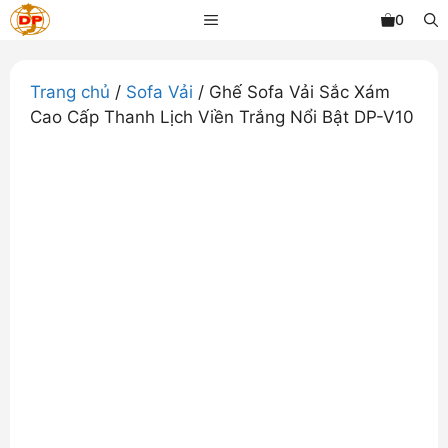
Chuyển
MENU
0
đến
nội
dung
Trang chủ
/
Sofa Vải
/ Ghế Sofa Vải Sắc Xám
Cao Cấp Thanh Lịch Viền Trắng Nổi Bật DP-V10