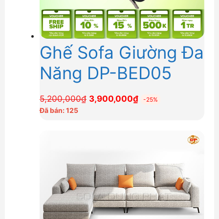
Ghế Sofa Giường Đa
Năng DP-BED05
Giá
Giá
5,200,000
₫
3,900,000
₫
-25%
gốc
hiện
Đã bán: 125
là:
tại
5,200,000₫.
là:
3,900,000₫.