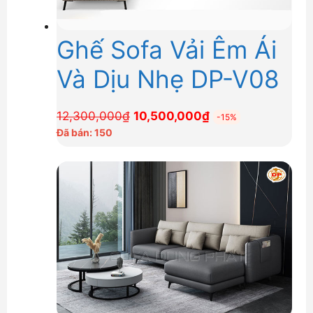
Ghế Sofa Vải Êm Ái
Và Dịu Nhẹ DP-V08
Giá
Giá
12,300,000
₫
10,500,000
₫
-15%
gốc
hiện
Đã bán: 150
là:
tại
12,300,000₫.
là:
10,500,000₫.