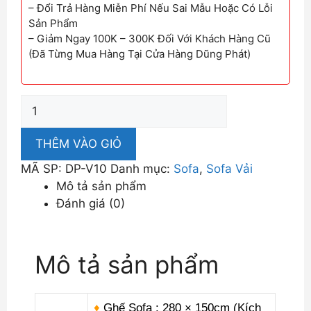
– Đổi Trả Hàng Miễn Phí Nếu Sai Mẫu Hoặc Có Lỗi
Sản Phẩm
– Giảm Ngay 100K – 300K Đối Với Khách Hàng Cũ
(Đã Từng Mua Hàng Tại Cửa Hàng Dũng Phát)
Ghế
Sofa
Vải
THÊM VÀO GIỎ
Sắc
MÃ SP:
DP-V10
Danh mục:
Sofa
,
Sofa Vải
Xám
Mô tả sản phẩm
Cao
Đánh giá (0)
Cấp
Thanh
Lịch
Mô tả sản phẩm
Viền
Trắng
Nổi
♦
Ghế Sofa :
280 × 150cm (Kích