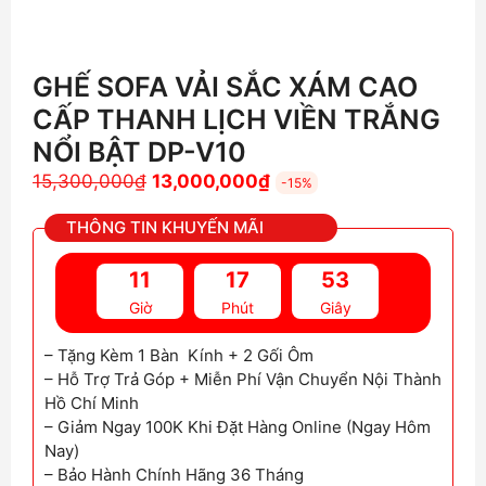
GHẾ SOFA VẢI SẮC XÁM CAO
CẤP THANH LỊCH VIỀN TRẮNG
NỔI BẬT DP-V10
Giá
Giá
15,300,000
₫
13,000,000
₫
-15%
gốc
hiện
THÔNG TIN KHUYẾN MÃI
là:
tại
15,300,000₫.
là:
11
17
50
13,000,000₫.
Giờ
Phút
Giây
– Tặng Kèm 1 Bàn Kính + 2 Gối Ôm
– Hỗ Trợ Trả Góp + Miễn Phí Vận Chuyển Nội Thành
Hồ Chí Minh
– Giảm Ngay 100K Khi Đặt Hàng Online (Ngay Hôm
Nay)
– Bảo Hành Chính Hãng 36 Tháng