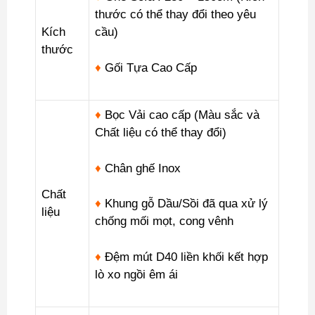
Bật
thước có thể thay đổi theo yêu
DP-
Kích
cầu)
V10
thước
số
♦
Gối Tựa Cao Cấp
lượng
♦
Bọc Vải cao cấp (Màu sắc và
Chất liệu có thể thay đổi)
♦
Chân ghế Inox
Chất
♦
Khung gỗ Dầu/Sồi đã qua xử lý
liệu
chống mối mọt, cong vênh
♦
Đệm mút D40 liền khối kết hợp
lò xo ngồi êm ái