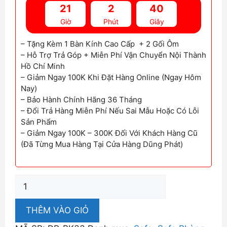
8,600,000₫.
là:
21
2
39
7,300,000₫.
Giờ
Phút
Giây
– Tặng Kèm 1 Bàn Kính Cao Cấp + 2 Gối Ôm
– Hỗ Trợ Trả Góp + Miễn Phí Vận Chuyển Nội Thành
Hồ Chí Minh
– Giảm Ngay 100K Khi Đặt Hàng Online (Ngay Hôm
Nay)
– Bảo Hành Chính Hãng 36 Tháng
– Đổi Trả Hàng Miễn Phí Nếu Sai Mẫu Hoặc Có Lỗi
Sản Phẩm
– Giảm Ngay 100K – 300K Đối Với Khách Hàng Cũ
(Đã Từng Mua Hàng Tại Cửa Hàng Dũng Phát)
Ghế
Sofa
Phòng
THÊM VÀO GIỎ
Khách