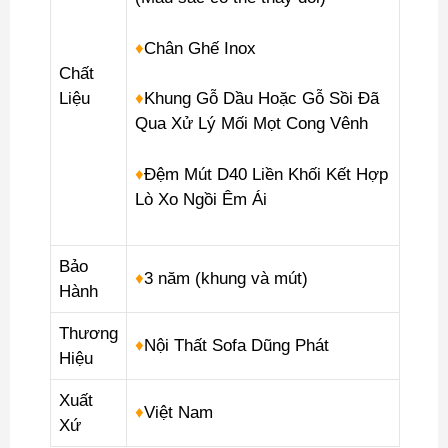
♦
Chân Ghế Inox
Chất
Liệu
♦
Khung Gỗ Dầu Hoặc Gỗ Sồi Đã
Qua Xử Lý Mối Mọt Cong Vênh
♦
Đệm Mút D40 Liền Khối Kết Hợp
Lò Xo Ngồi Êm Ái
Bảo
♦
3 năm (khung và mút)
Hành
Thương
♦
Nội Thất Sofa Dũng Phát
Hiệu
Xuất
♦
Việt Nam
Xứ