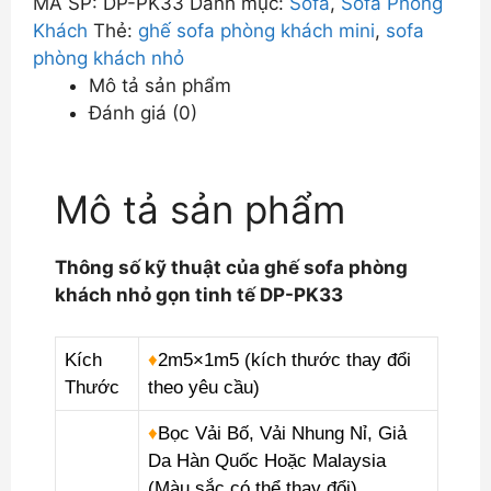
MÃ SP:
DP-PK33
Danh mục:
Sofa
,
Sofa Phòng
Kích
Khách
Thẻ:
ghế sofa phòng khách mini
,
sofa
Thước
phòng khách nhỏ
Nhỏ
Mô tả sản phẩm
Gọn
Đánh giá (0)
Tinh
Tế
DP-
Mô tả sản phẩm
PK33
số
lượng
Thông số kỹ thuật của ghế sofa phòng
khách nhỏ gọn tinh tế DP-PK33
Kích
♦
2m5×1m5 (kích thước thay đổi
Thước
theo yêu cầu)
♦
Bọc Vải Bố, Vải Nhung Nỉ, Giả
Da Hàn Quốc Hoặc Malaysia
(Màu sắc có thể thay đổi)