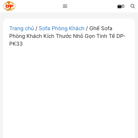
Chuyển
MENU
0
đến
nội
dung
Trang chủ
/
Sofa Phòng Khách
/ Ghế Sofa
Phòng Khách Kích Thước Nhỏ Gọn Tinh Tế DP-
PK33