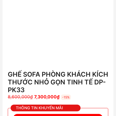
GHẾ SOFA PHÒNG KHÁCH KÍCH
THƯỚC NHỎ GỌN TINH TẾ DP-
PK33
Giá
Giá
8,600,000
₫
7,300,000
₫
-15%
gốc
hiện
THÔNG TIN KHUYẾN MÃI
là:
tại