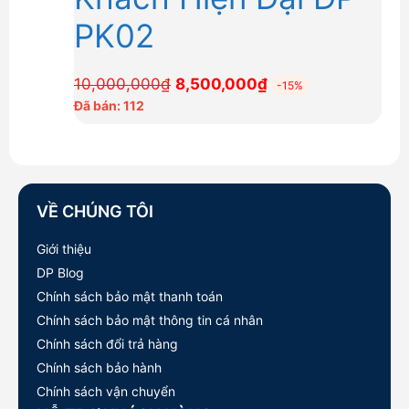
PK02
Giá
Giá
10,000,000
₫
8,500,000
₫
-15%
gốc
hiện
Đã bán: 112
là:
tại
10,000,000₫.
là:
8,500,000₫.
VỀ CHÚNG TÔI
Giới thiệu
DP Blog
Chính sách bảo mật thanh toán
Chính sách bảo mật thông tin cá nhân
Chính sách đổi trả hàng
Chính sách bảo hành
Chính sách vận chuyển