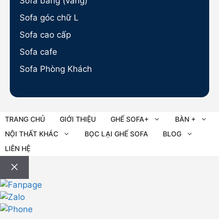
Sofa băng (văng)
Sofa góc chữ L
Sofa cao cấp
Sofa cafe
Sofa Phòng Khách
TRANG CHỦ
GIỚI THIỆU
GHẾ SOFA+
BÀN +
NỘI THẤT KHÁC
BỌC LẠI GHẾ SOFA
BLOG
LIÊN HỆ
Đóng