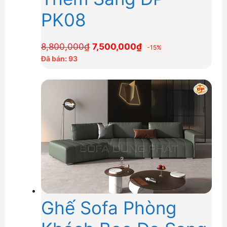
PK08
Giá
Giá
8,800,000
₫
7,500,000
₫
-15%
gốc
hiện
Đã bán: 93
là:
tại
8,800,000₫.
là:
7,500,000₫.
Ghế Sofa Phòng