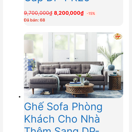
Giá
Giá
9,700,000
₫
8,200,000
₫
-15%
gốc
hiện
Đã bán: 68
là:
tại
9,700,000₫.
là:
8,200,000₫.
Ghế Sofa Phòng
Khách Cho Nhà
Thêm Sang DP-