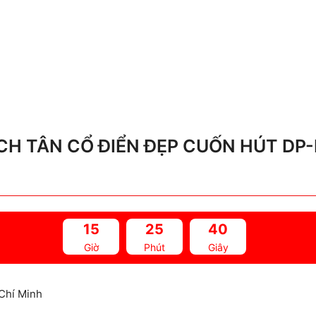
H TÂN CỔ ĐIỂN ĐẸP CUỐN HÚT DP-
15
25
38
Giờ
Phút
Giây
Chí Minh