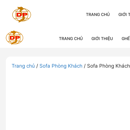
Chuyển
đến
TRANG CHỦ
GIỚI 
nội
dung
TRANG CHỦ
GIỚI THIỆU
GHẾ
Trang chủ
/
Sofa Phòng Khách
/ Sofa Phòng Khách