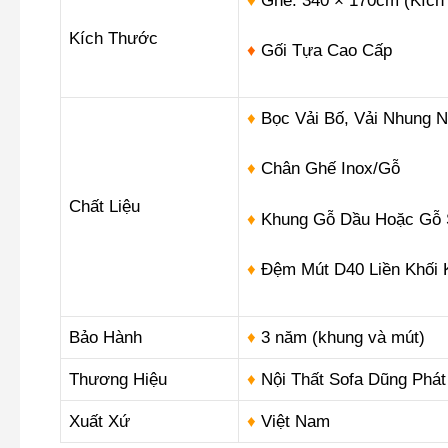
♦
Ghế:
340 × 170cm (Kích 
số
lượng
Kích Thước
♦
Gối Tựa Cao Cấp
♦
Bọc Vải Bố, Vải Nhung N
♦
Chân Ghế Inox/Gỗ
Chất Liệu
♦
Khung Gỗ Dầu Hoặc Gỗ 
♦
Đệm Mút D40 Liền Khối 
Bảo Hành
♦
3 năm (khung và mút)
Thương Hiệu
♦
Nội Thất Sofa Dũng Phát
Xuất Xứ
♦
Việt Nam