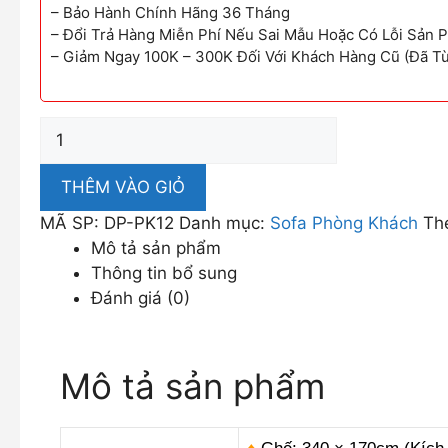
– Bảo Hành Chính Hãng 36 Tháng
– Đổi Trả Hàng Miễn Phí Nếu Sai Mẫu Hoặc Có Lỗi Sản 
– Giảm Ngay 100K – 300K Đối Với Khách Hàng Cũ (Đã T
Sofa
Phòng
Khách
THÊM VÀO GIỎ
Phong
MÃ SP:
DP-PK12
Danh mục:
Sofa Phòng Khách
Th
Cách
Mô tả sản phẩm
Tân
Thông tin bổ sung
Cổ
Đánh giá (0)
Điển
Đẹp
Cuốn
Mô tả sản phẩm
Hút
DP-
PK12