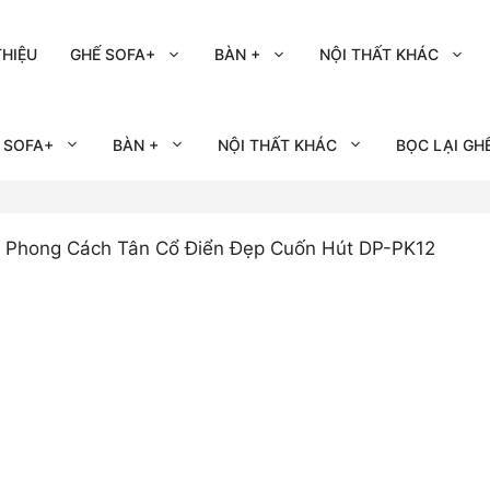
THIỆU
GHẾ SOFA+
BÀN +
NỘI THẤT KHÁC
 SOFA+
BÀN +
NỘI THẤT KHÁC
BỌC LẠI GH
 Phong Cách Tân Cổ Điển Đẹp Cuốn Hút DP-PK12