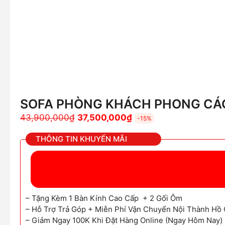
SOFA PHÒNG KHÁCH PHONG CÁC
Giá
Giá
43,900,000
₫
37,500,000
₫
-15%
gốc
hiện
THÔNG TIN KHUYẾN MÃI
là:
tại
43,900,000₫.
là:
37,500,000₫.
– Tặng Kèm 1 Bàn Kính Cao Cấp + 2 Gối Ôm
– Hỗ Trợ Trả Góp + Miễn Phí Vận Chuyển Nội Thành Hồ 
– Giảm Ngay 100K Khi Đặt Hàng Online (Ngay Hôm Nay)