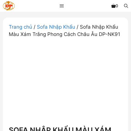
Chuyển
MENU
0
đến
nội
dung
Trang chủ
/
Sofa Nhập Khẩu
/ Sofa Nhập Khẩu
Màu Xám Trắng Phong Cách Châu Âu DP-NK91
SOFA NHẬP KHẨU MÀU XÁM