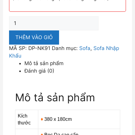
Sofa
Nhập
Khẩu
THÊM VÀO GIỎ
Màu
MÃ SP:
DP-NK91
Danh mục:
Sofa
,
Sofa Nhập
Xám
Khẩu
Trắng
Mô tả sản phẩm
Phong
Đánh giá (0)
Cách
Châu
Âu
Mô tả sản phẩm
DP-
NK91
số
Kích
lượng
♦
380 x 180cm
thước
♦
Bọc Da cao cấp