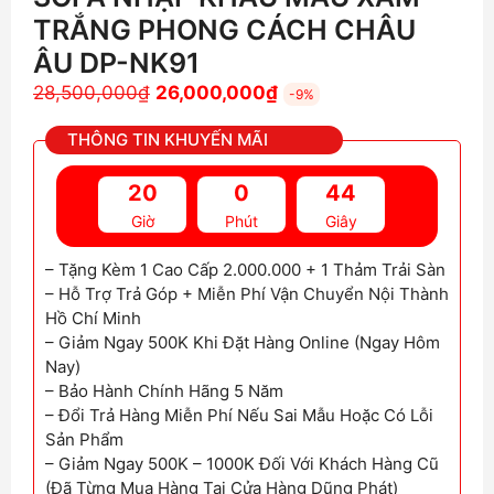
TRẮNG PHONG CÁCH CHÂU
ÂU DP-NK91
Giá
Giá
28,500,000
₫
26,000,000
₫
-9%
gốc
hiện
THÔNG TIN KHUYẾN MÃI
là:
tại
28,500,000₫.
là:
20
0
42
26,000,000₫.
Giờ
Phút
Giây
– Tặng Kèm 1 Cao Cấp 2.000.000 + 1 Thảm Trải Sàn
– Hỗ Trợ Trả Góp + Miễn Phí Vận Chuyển Nội Thành
Hồ Chí Minh
– Giảm Ngay 500K Khi Đặt Hàng Online (Ngay Hôm
Nay)
– Bảo Hành Chính Hãng 5 Năm
– Đổi Trả Hàng Miễn Phí Nếu Sai Mẫu Hoặc Có Lỗi
Sản Phẩm
– Giảm Ngay 500K – 1000K Đối Với Khách Hàng Cũ
(Đã Từng Mua Hàng Tại Cửa Hàng Dũng Phát)