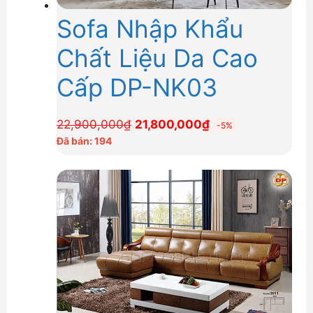
Sofa Nhập Khẩu
Chất Liệu Da Cao
Cấp DP-NK03
Giá
Giá
22,900,000
₫
21,800,000
₫
-5%
gốc
hiện
Đã bán: 194
là:
tại
22,900,000₫.
là:
21,800,000₫.