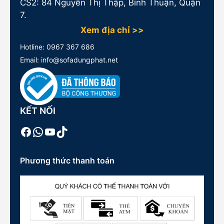
CS2: 84 Nguyễn Thị Thập, Bình Thuận, Quận
7.
Xem địa chỉ >>
Hotline:
0967 367 686
Email: info@sofadungphat.net
KẾT NỐI
Facebook
WhatsApp
Youtube
TikTok
Phương thức thanh toán