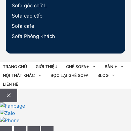
Sofa góc chữ L
Sofa cao cấp
Sofa cafe
Sofa Phòng Khách
TRANG CHỦ
GIỚI THIỆU
GHẾ SOFA+
BÀN +
NỘI THẤT KHÁC
BỌC LẠI GHẾ SOFA
BLOG
LIÊN HỆ
Đóng