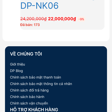
DP-NK06
Giá
Giá
24,200,000
₫
22,000,000
₫
-9%
gốc
hiện
Đã bán: 173
là:
tại
24,200,000₫.
là:
22,000,000₫.
VỀ CHÚNG TÔI
Giới thiệu
DP Blog
Chính sách bảo mật thanh toán
Chính sách bảo mật thông tin cá nhân
Chính sách đổi trả hàng
Chính sách bảo hành
Chính sách vận chuyển
HỖ TRỢ KHÁCH HÀNG