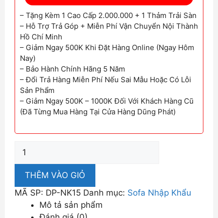
– Tặng Kèm 1 Cao Cấp 2.000.000 + 1 Thảm Trải Sàn
– Hỗ Trợ Trả Góp + Miễn Phí Vận Chuyển Nội Thành
Hồ Chí Minh
– Giảm Ngay 500K Khi Đặt Hàng Online (Ngay Hôm
Nay)
– Bảo Hành Chính Hãng 5 Năm
– Đổi Trả Hàng Miễn Phí Nếu Sai Mẫu Hoặc Có Lỗi
Sản Phẩm
– Giảm Ngay 500K – 1000K Đối Với Khách Hàng Cũ
(Đã Từng Mua Hàng Tại Cửa Hàng Dũng Phát)
Ghế
Sofa
Nhập
THÊM VÀO GIỎ
Khẩu
MÃ SP:
DP-NK15
Danh mục:
Sofa Nhập Khẩu
Da
Mô tả sản phẩm
Thiết
Đánh giá (0)