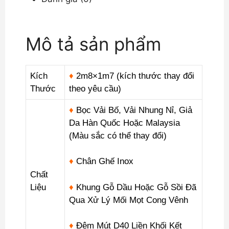
Kế
Hiện
Đại
Mô tả sản phẩm
DP-
NK15
số
Kích
♦
2m8×1m7 (kích thước thay đổi
lượng
Thước
theo yêu cầu)
♦
Bọc Vải Bố, Vải Nhung Nỉ, Giả
Da Hàn Quốc Hoặc Malaysia
(Màu sắc có thể thay đổi)
♦
Chân Ghế Inox
Chất
Liệu
♦
Khung Gỗ Dầu Hoặc Gỗ Sồi Đã
Qua Xử Lý Mối Mọt Cong Vênh
♦
Đệm Mút D40 Liền Khối Kết