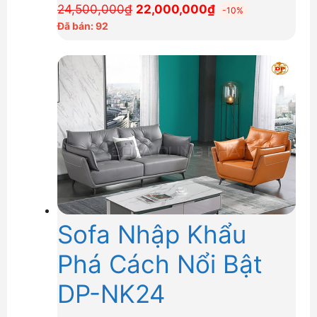
Giá
Giá
24,500,000
₫
22,000,000
₫
-10%
gốc
hiện
Đã bán: 92
là:
tại
24,500,000₫.
là:
22,000,000₫.
Sofa Nhập Khẩu
Phá Cách Nổi Bật
DP-NK24