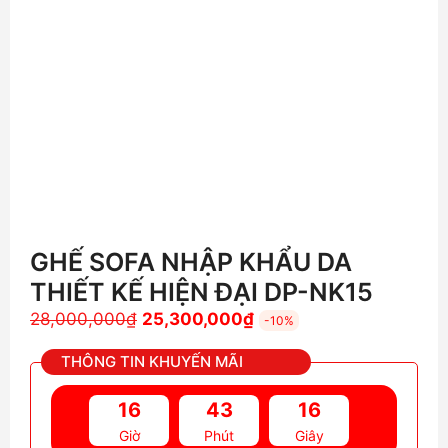
GHẾ SOFA NHẬP KHẨU DA
THIẾT KẾ HIỆN ĐẠI DP-NK15
Giá
Giá
28,000,000
₫
25,300,000
₫
-10%
gốc
hiện
THÔNG TIN KHUYẾN MÃI
là:
tại
28,000,000₫.
là:
16
43
14
25,300,000₫.
Giờ
Phút
Giây