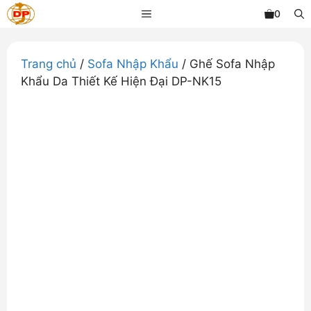
Chuyển
MENU
0
đến
nội
dung
Trang chủ
/
Sofa Nhập Khẩu
/ Ghế Sofa Nhập
Khẩu Da Thiết Kế Hiện Đại DP-NK15