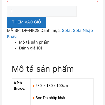
Sofa
Nhập
Khẩu
THÊM VÀO GIỎ
Lưng
MÃ SP:
DP-NK28
Danh mục:
Sofa
,
Sofa Nhập
Tựa
Khẩu
Cá
Mô tả sản phẩm
Tính
Đánh giá (0)
DP-
NK28
số
Mô tả sản phẩm
lượng
Kích
♦
280 x 180 x 100cm
thước
♦
Bọc Da nhập khẩu