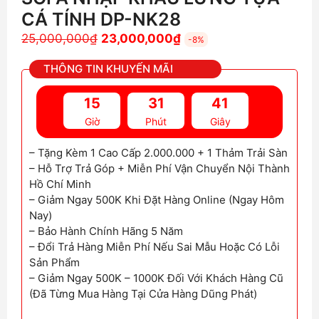
CÁ TÍNH DP-NK28
Giá
Giá
25,000,000
₫
23,000,000
₫
-8%
gốc
hiện
THÔNG TIN KHUYẾN MÃI
là:
tại
25,000,000₫.
là:
15
31
40
23,000,000₫.
Giờ
Phút
Giây
– Tặng Kèm 1 Cao Cấp 2.000.000 + 1 Thảm Trải Sàn
– Hỗ Trợ Trả Góp + Miễn Phí Vận Chuyển Nội Thành
Hồ Chí Minh
– Giảm Ngay 500K Khi Đặt Hàng Online (Ngay Hôm
Nay)
– Bảo Hành Chính Hãng 5 Năm
– Đổi Trả Hàng Miễn Phí Nếu Sai Mẫu Hoặc Có Lỗi
Sản Phẩm
– Giảm Ngay 500K – 1000K Đối Với Khách Hàng Cũ
(Đã Từng Mua Hàng Tại Cửa Hàng Dũng Phát)