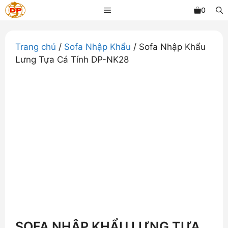
Chuyển
MENU
0
đến
nội
dung
Trang chủ
/
Sofa Nhập Khẩu
/ Sofa Nhập Khẩu
Lưng Tựa Cá Tính DP-NK28
SOFA NHẬP KHẨU LƯNG TỰA