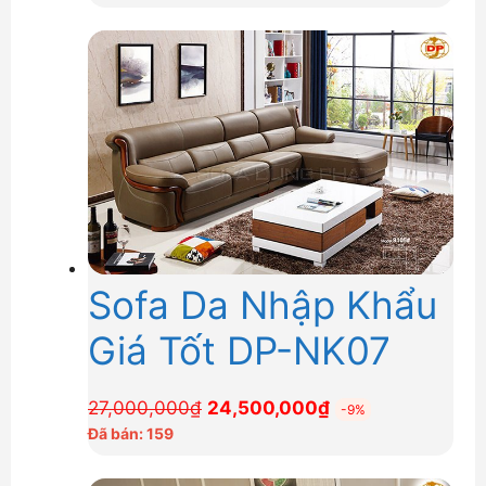
là:
tại
30,000,000₫.
là:
27,800,000₫.
Sofa Da Nhập Khẩu
Giá Tốt DP-NK07
Giá
Giá
27,000,000
₫
24,500,000
₫
-9%
gốc
hiện
Đã bán: 159
là:
tại