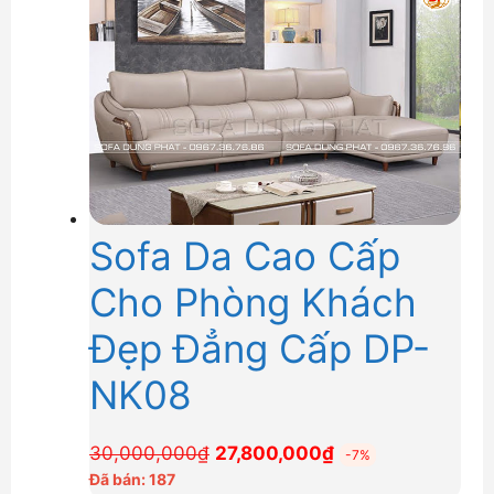
25,500,000₫.
Sofa Da Cao Cấp
Cho Phòng Khách
Đẹp Đẳng Cấp DP-
NK08
Giá
Giá
30,000,000
₫
27,800,000
₫
-7%
gốc
hiện
Đã bán: 187