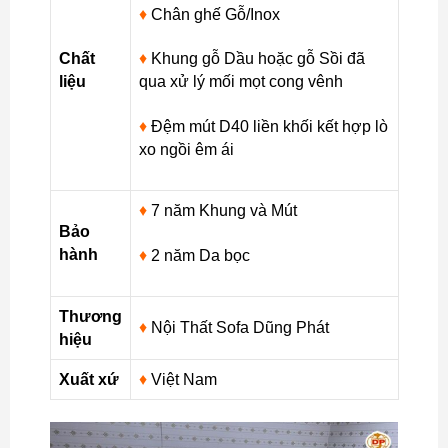
♦
Chân ghế Gỗ/Inox
Chất
♦
Khung gỗ Dầu hoặc gỗ Sồi đã
liệu
qua xử lý mối mọt cong vênh
♦
Đệm mút D40 liền khối kết hợp lò
xo ngồi êm ái
♦
7 năm Khung và Mút
Bảo
hành
♦
2 năm Da bọc
Thương
♦
Nội Thất Sofa Dũng Phát
hiệu
Xuất xứ
♦
Việt Nam