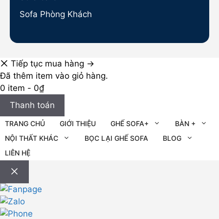
Sofa Phòng Khách
Tiếp tục mua hàng →
Đã thêm item vào giỏ hàng.
0 item -
0
₫
Thanh toán
TRANG CHỦ
GIỚI THIỆU
GHẾ SOFA+
BÀN +
NỘI THẤT KHÁC
BỌC LẠI GHẾ SOFA
BLOG
LIÊN HỆ
Đóng