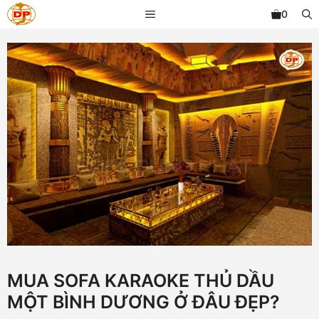
Chuyển
MENU
0
đến
nội
dung
MUA SOFA KARAOKE THỦ DẦU
MỘT BÌNH DƯƠNG Ở ĐÂU ĐẸP?