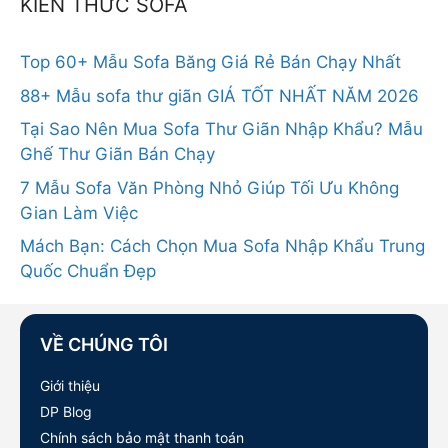
KIẾN THỨC SOFA
Top 60+ Mẫu Sofa Băng Giá Rẻ Bán Chạy Nhất
88+ Mẫu sofa thư giãn GIÁ TỐT NHẤT NĂM 2026
Tại Sao Nên Mua Sofa Thư Giãn Nhập Khẩu? Mẫu
Ghế Thư Giãn Bán Chạy
7 Mẫu Sofa Văn Phòng Nhỏ Giúp Tối Ưu Không
Gian Làm Việc
Mách Bạn: Cách Chọn Mua Sofa Nhập Khẩu Trung
Quốc Chuẩn Đẹp
VỀ CHÚNG TÔI
Giới thiệu
DP Blog
Chính sách bảo mật thanh toán