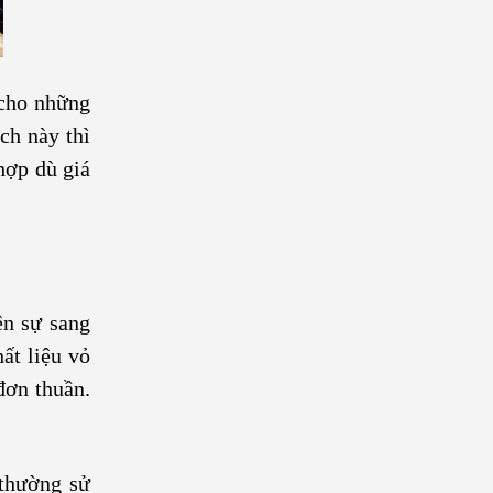
 cho những
ch này thì
hợp dù giá
ên sự sang
ất liệu vỏ
đơn thuần.
thường sử