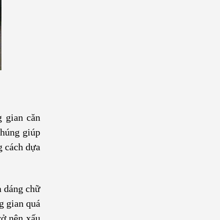
g gian căn
Chúng giúp
g cách dựa
à dáng chữ
ng gian quá
rở nên xấu