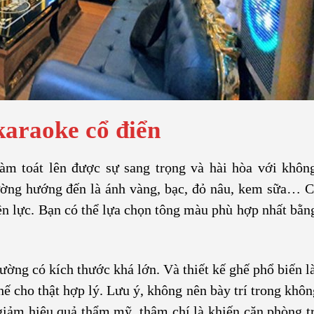
karaoke cổ điển
àm toát lên được sự sang trọng và hài hòa với khôn
ờng hướng đến là ánh vàng, bạc, đỏ nâu, kem sữa… 
ền lực. Bạn có thể lựa chọn tông màu phù hợp nhất bằn
ường có kích thước khá lớn. Và thiết kế ghế phổ biến l
ghế cho thật hợp lý. Lưu ý, không nên bày trí trong khô
giảm hiệu quả thẩm mỹ, thậm chí là khiến căn phòng t