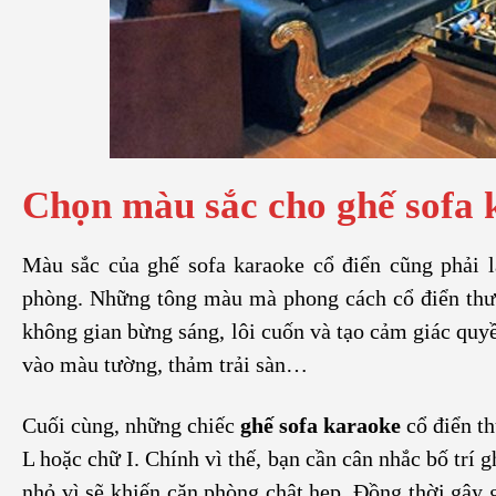
Chọn màu sắc cho ghế sofa 
Màu sắc của ghế sofa karaoke cổ điển cũng phải l
phòng. Những tông màu mà phong cách cổ điển thư
không gian bừng sáng, lôi cuốn và tạo cảm giác quy
vào màu tường, thảm trải sàn…
Cuối cùng, những chiếc
ghế sofa karaoke
cổ điển th
L hoặc chữ I. Chính vì thế, bạn cần cân nhắc bố trí 
nhỏ vì sẽ khiến căn phòng chật hẹp. Đồng thời gậy 