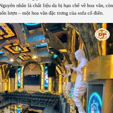
guyên nhân là chất liệu da bị hạn chế về hoa văn, còn 
uốn lượn – một hoa văn đặc trưng của sofa cổ điển.