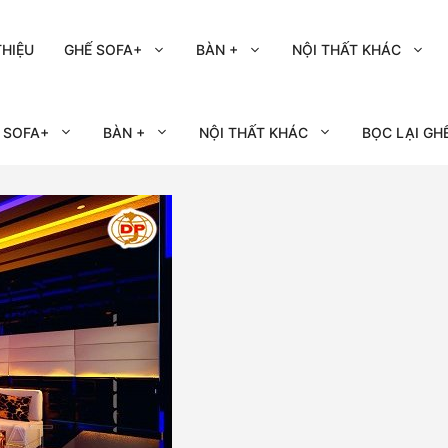
THIỆU
GHẾ SOFA+
BÀN +
NỘI THẤT KHÁC
 SOFA+
BÀN +
NỘI THẤT KHÁC
BỌC LẠI GH