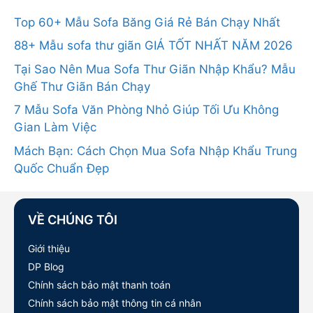
Top 60+ Mẫu Sofa Băng Giá Rẻ Bán Chạy Nhất
88+ Mẫu sofa thư giãn GIÁ TỐT NHẤT NĂM 2026
Tại Sao Nên Mua Sofa Thư Giãn Nhập Khẩu? Mẫu
Ghế Thư Giãn Bán Chạy
7 Mẫu Sofa Văn Phòng Nhỏ Giúp Tối Ưu Không
Gian Làm Việc
Mách Bạn: Cách Chọn Mua Sofa Nhập Khẩu Trung
Quốc Chuẩn Đẹp
VỀ CHÚNG TÔI
Giới thiệu
DP Blog
Chính sách bảo mật thanh toán
Chính sách bảo mật thông tin cá nhân