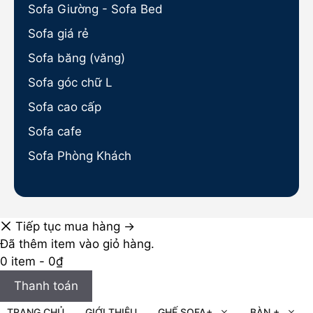
Sofa Giường - Sofa Bed
Sofa giá rẻ
Sofa băng (văng)
Sofa góc chữ L
Sofa cao cấp
Sofa cafe
Sofa Phòng Khách
Tiếp tục mua hàng →
Đã thêm item vào giỏ hàng.
0 item -
0
₫
Thanh toán
TRANG CHỦ
GIỚI THIỆU
GHẾ SOFA+
BÀN +