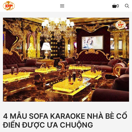
Chuyển
MENU
0
đến
nội
dung
4 MẪU SOFA KARAOKE NHÀ BÈ CỔ
ĐIỂN ĐƯỢC ƯA CHUỘNG