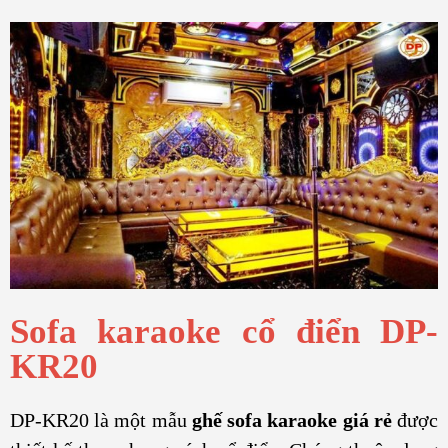
Sofa karaoke cổ điển DP-
KR20
DP-KR20 là một mẫu
ghế sofa karaoke giá rẻ
được