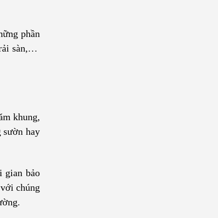
những phần
trải sàn,…
năm khung,
g sườn hay
i gian bảo
 với chúng
rường.