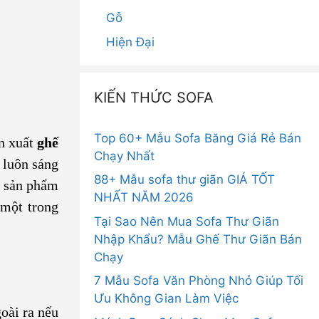
Gỗ
Hiện Đại
KIẾN THỨC SOFA
Top 60+ Mẫu Sofa Băng Giá Rẻ Bán
ản xuất
ghế
Chạy Nhất
i luôn sáng
88+ Mẫu sofa thư giãn GIÁ TỐT
g sản phẩm
NHẤT NĂM 2026
 một trong
Tại Sao Nên Mua Sofa Thư Giãn
Nhập Khẩu? Mẫu Ghế Thư Giãn Bán
Chạy
7 Mẫu Sofa Văn Phòng Nhỏ Giúp Tối
Ưu Không Gian Làm Việc
oài ra nếu