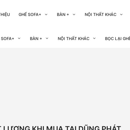
THIỆU
GHẾ SOFA+
BÀN +
NỘI THẤT KHÁC
 SOFA+
BÀN +
NỘI THẤT KHÁC
BỌC LẠI GH
T LƯỢNG KHI MUA TẠI DŨNG PHÁT