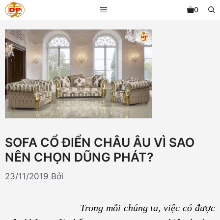
Chuyển
MENU
0
đến
nội
dung
SOFA CỔ ĐIỂN CHÂU ÂU VÌ SAO
NÊN CHỌN DŨNG PHÁT?
23/11/2019
Bởi
Trong mỗi chúng ta, việc có được