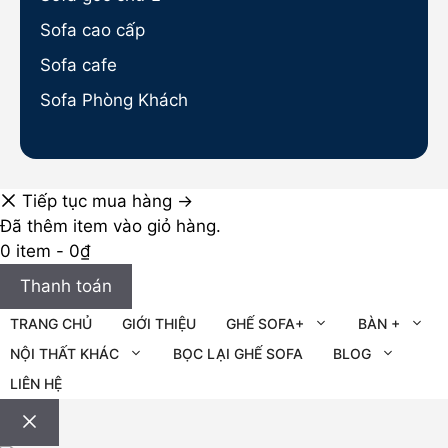
Sofa cao cấp
Sofa cafe
Sofa Phòng Khách
Tiếp tục mua hàng →
Đã thêm item vào giỏ hàng.
0 item -
0
₫
Thanh toán
TRANG CHỦ
GIỚI THIỆU
GHẾ SOFA+
BÀN +
NỘI THẤT KHÁC
BỌC LẠI GHẾ SOFA
BLOG
LIÊN HỆ
Đóng