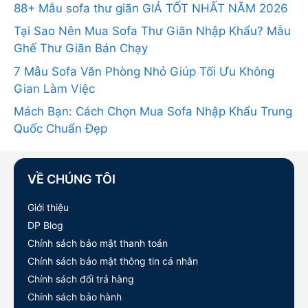
88+ Mẫu sofa thư giãn GIÁ TỐT NHẤT NĂM 2026
Tại Sao Nên Mua Sofa Thư Giãn Nhập Khẩu? Mẫu
Ghế Thư Giãn Bán Chạy
7 Mẫu Sofa Văn Phòng Nhỏ Giúp Tối Ưu Không
Gian Làm Việc
Mách Bạn: Cách Chọn Mua Sofa Nhập Khẩu Trung
Quốc Chuẩn Đẹp
VỀ CHÚNG TÔI
Giới thiệu
DP Blog
Chính sách bảo mật thanh toán
Chính sách bảo mật thông tin cá nhân
Chính sách đổi trả hàng
Chính sách bảo hành