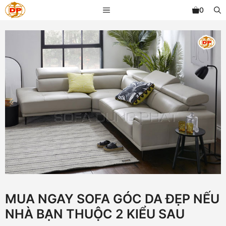
Chuyển
MENU
0
đến
nội
dung
MUA NGAY SOFA GÓC DA ĐẸP NẾU
NHÀ BẠN THUỘC 2 KIỂU SAU