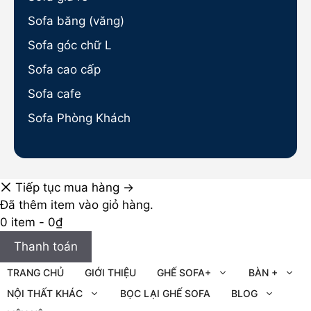
Sofa băng (văng)
Sofa góc chữ L
Sofa cao cấp
Sofa cafe
Sofa Phòng Khách
Tiếp tục mua hàng →
Đã thêm item vào giỏ hàng.
0 item -
0
₫
Thanh toán
TRANG CHỦ
GIỚI THIỆU
GHẾ SOFA+
BÀN +
NỘI THẤT KHÁC
BỌC LẠI GHẾ SOFA
BLOG