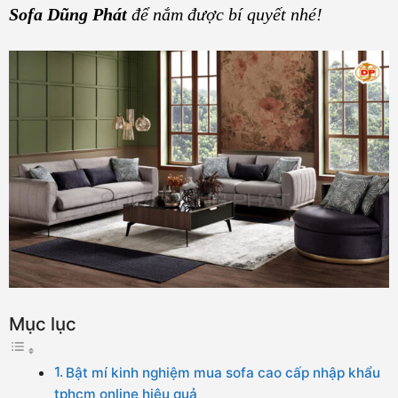
Sofa Dũng Phát
để nắm được bí quyết nhé!
Mục lục
Bật mí kinh nghiệm mua sofa cao cấp nhập khẩu
tphcm online hiệu quả