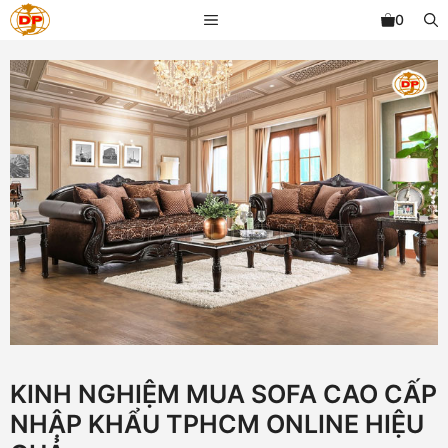
Chuyển
MENU
0
đến
nội
dung
KINH NGHIỆM MUA SOFA CAO CẤP
NHẬP KHẨU TPHCM ONLINE HIỆU