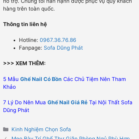
hỗ trợ. Chúng tôi hân hạnh được phục vụ quý khách
hàng trên toàn quốc.
Thông tin liên hệ
Hotline:
0967.36.76.86
Fanpage:
Sofa Dũng Phát
>>> XEM THÊM:
5 Mẫu
Ghế Nail Có Bồn
Các Chủ Tiệm Nên Tham
Khảo
7 Lý Do Nên Mua
Ghế Nail Giá Rẻ
Tại Nội Thất Sofa
Dũng Phát
Danh
Kinh Nghiệm Chọn Sofa
mục
Mẹo Bày Trí Ghế Thư Giãn Phòng Ngủ Phù Hợp