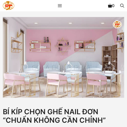
Chuyển
MENU
0
đến
nội
dung
BÍ KÍP CHỌN GHẾ NAIL ĐƠN
“CHUẨN KHÔNG CẦN CHỈNH”