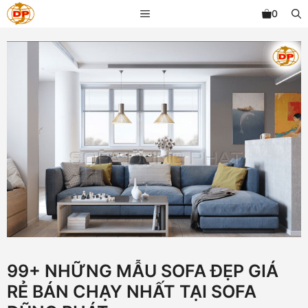
Chuyển
MENU
0
đến
nội
dung
99+ NHỮNG MẪU SOFA ĐẸP GIÁ
RẺ BÁN CHẠY NHẤT TẠI SOFA