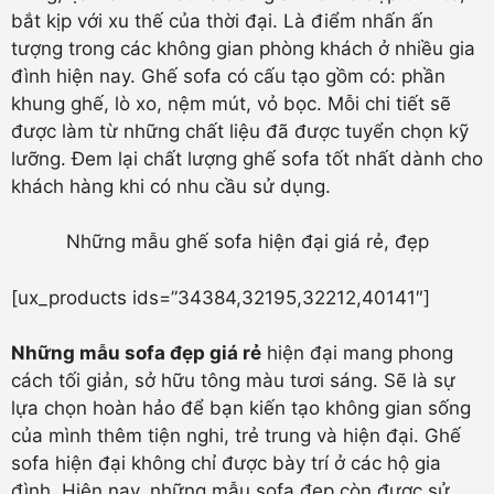
bắt kịp với xu thế của thời đại. Là điểm nhấn ấn
tượng trong các không gian phòng khách ở nhiều gia
đình hiện nay. Ghế sofa có cấu tạo gồm có: phần
khung ghế, lò xo, nệm mút, vỏ bọc. Mỗi chi tiết sẽ
được làm từ những chất liệu đã được tuyển chọn kỹ
lưỡng. Đem lại chất lượng ghế sofa tốt nhất dành cho
khách hàng khi có nhu cầu sử dụng.
Những mẫu ghế sofa hiện đại giá rẻ, đẹp
[ux_products ids=”34384,32195,32212,40141″]
Những mẫu sofa đẹp giá rẻ
hiện đại mang phong
cách tối giản, sở hữu tông màu tươi sáng. Sẽ là sự
lựa chọn hoàn hảo để bạn kiến tạo không gian sống
của mình thêm tiện nghi, trẻ trung và hiện đại. Ghế
sofa hiện đại không chỉ được bày trí ở các hộ gia
đình. Hiện nay, những mẫu sofa đẹp còn được sử