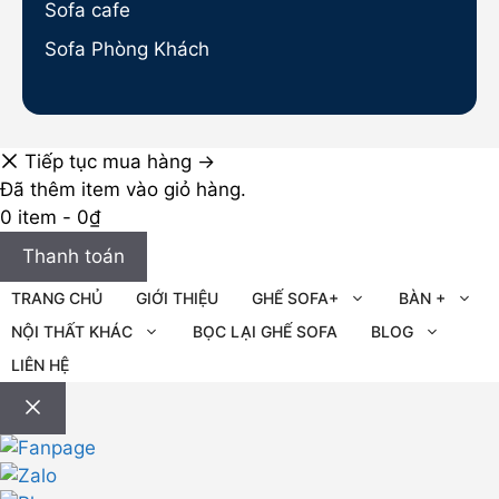
Sofa cafe
Sofa Phòng Khách
Tiếp tục mua hàng →
Đã thêm item vào giỏ hàng.
0 item -
0
₫
Thanh toán
TRANG CHỦ
GIỚI THIỆU
GHẾ SOFA+
BÀN +
NỘI THẤT KHÁC
BỌC LẠI GHẾ SOFA
BLOG
LIÊN HỆ
Đóng