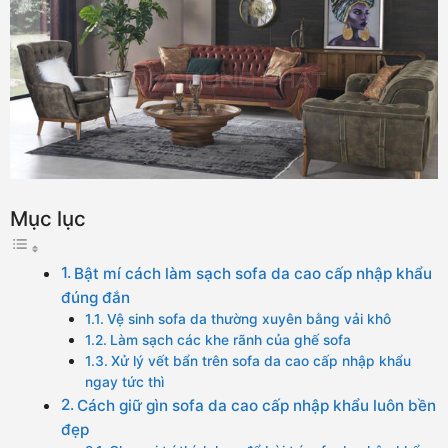
Mục lục
Bật mí cách làm sạch sofa da cao cấp nhập khẩu
đúng đắn
Vệ sinh sofa da thường xuyên bằng vải khô
Làm sạch các khe rãnh của ghế sofa
Xử lý vết bẩn trên sofa da cao cấp nhập khẩu
ngay tức thì
Cách giữ gìn sofa da cao cấp nhập khẩu luôn bền
đẹp