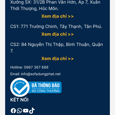
Xưởng SX: 31/2B Phan Văn Hớn, Ấp 7, Xuân
Thới Thượng, Hóc Môn.
Xem địa chỉ >>
CS1:
771 Trường Chinh, Tây Thạnh, Tân Phú.
Xem địa chỉ >>
CS2: 84 Nguyễn Thị Thập, Bình Thuận, Quận
7.
Xem địa chỉ >>
Hotline:
0967 367 686
Email: info@sofadungphat.net
KẾT NỐI
Facebook
WhatsApp
Youtube
TikTok