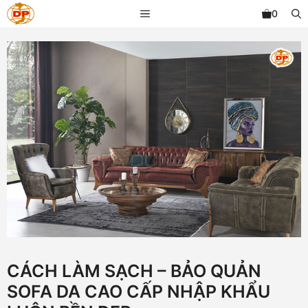
Chuyển
MENU
0
đến
nội
dung
CÁCH LÀM SẠCH – BẢO QUẢN
SOFA DA CAO CẤP NHẬP KHẨU