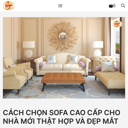
Chuyển
MENU
0
đến
nội
dung
CÁCH CHỌN SOFA CAO CẤP CHO
NHÀ MỚI THẬT HỢP VÀ ĐẸP MẮT