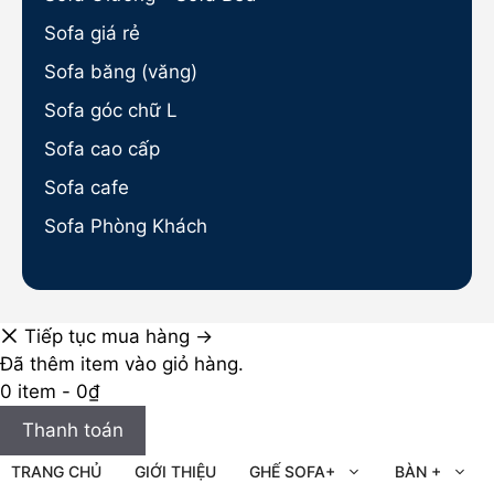
Sofa giá rẻ
Sofa băng (văng)
Sofa góc chữ L
Sofa cao cấp
Sofa cafe
Sofa Phòng Khách
Tiếp tục mua hàng →
Đã thêm item vào giỏ hàng.
0 item -
0
₫
Thanh toán
TRANG CHỦ
GIỚI THIỆU
GHẾ SOFA+
BÀN +