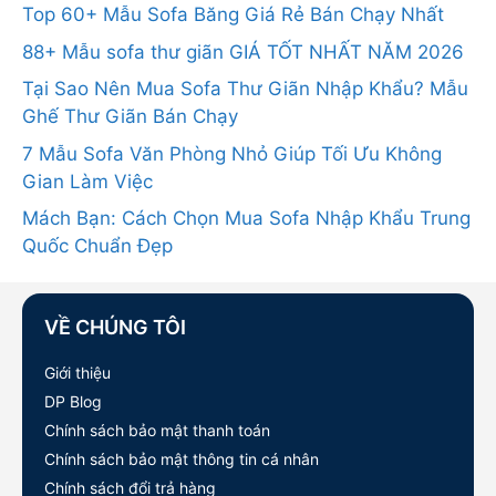
Top 60+ Mẫu Sofa Băng Giá Rẻ Bán Chạy Nhất
88+ Mẫu sofa thư giãn GIÁ TỐT NHẤT NĂM 2026
Tại Sao Nên Mua Sofa Thư Giãn Nhập Khẩu? Mẫu
Ghế Thư Giãn Bán Chạy
7 Mẫu Sofa Văn Phòng Nhỏ Giúp Tối Ưu Không
Gian Làm Việc
Mách Bạn: Cách Chọn Mua Sofa Nhập Khẩu Trung
Quốc Chuẩn Đẹp
VỀ CHÚNG TÔI
Giới thiệu
DP Blog
Chính sách bảo mật thanh toán
Chính sách bảo mật thông tin cá nhân
Chính sách đổi trả hàng