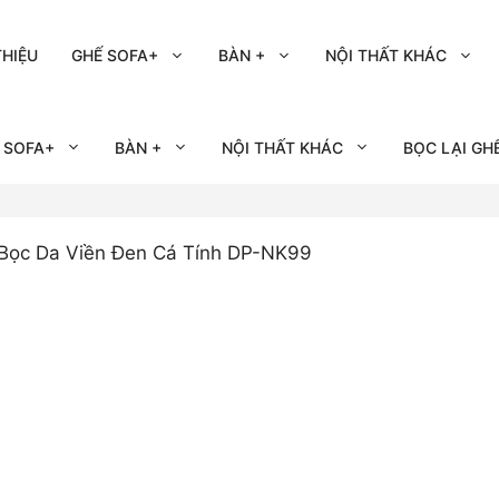
THIỆU
GHẾ SOFA+
BÀN +
NỘI THẤT KHÁC
 SOFA+
BÀN +
NỘI THẤT KHÁC
BỌC LẠI GH
Bọc Da Viền Đen Cá Tính DP-NK99