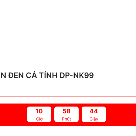
ỀN ĐEN CÁ TÍNH DP-NK99
10
58
43
Giờ
Phút
Giây