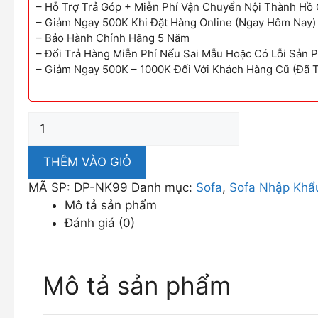
– Hỗ Trợ Trả Góp + Miễn Phí Vận Chuyển Nội Thành Hồ 
– Giảm Ngay 500K Khi Đặt Hàng Online (Ngay Hôm Nay)
– Bảo Hành Chính Hãng 5 Năm
– Đổi Trả Hàng Miễn Phí Nếu Sai Mẫu Hoặc Có Lỗi Sản 
– Giảm Ngay 500K – 1000K Đối Với Khách Hàng Cũ (Đã 
Bộ
Sofa
Nhập
THÊM VÀO GIỎ
Khẩu
MÃ SP:
DP-NK99
Danh mục:
Sofa
,
Sofa Nhập Khẩ
Bọc
Mô tả sản phẩm
Da
Đánh giá (0)
Viền
Đen
Cá
Mô tả sản phẩm
Tính
DP-
NK99