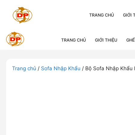
Chuyển
đến
TRANG CHỦ
GIỚI 
nội
dung
TRANG CHỦ
GIỚI THIỆU
GHẾ
Trang chủ
/
Sofa Nhập Khẩu
/ Bộ Sofa Nhập Khẩu 