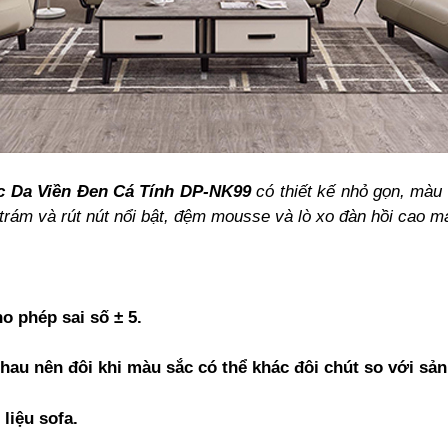
c Da Viền Đen Cá Tính DP-NK99
có thiết kế nhỏ gọn, màu
trám và rút nút nổi bật, đệm mousse và lò xo đàn hồi cao 
o phép sai số ± 5.
nhau nên đôi khi màu sắc có thể khác đôi chút so với sả
 liệu sofa.