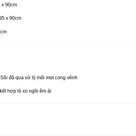
5 x 90cm
 95 x 90cm
0cm
ồi đã qua xử lý mối mọt cong vênh
kết hợp lò xo ngồi êm ái