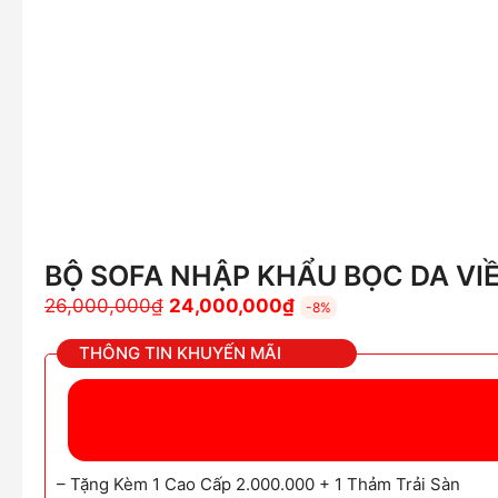
BỘ SOFA NHẬP KHẨU BỌC DA VI
Giá
Giá
26,000,000
₫
24,000,000
₫
-8%
gốc
hiện
THÔNG TIN KHUYẾN MÃI
là:
tại
26,000,000₫.
là:
24,000,000₫.
– Tặng Kèm 1 Cao Cấp 2.000.000 + 1 Thảm Trải Sàn