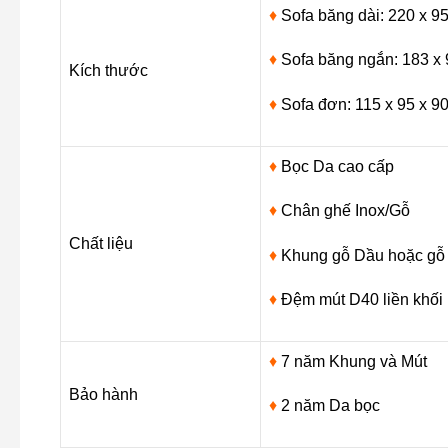
♦
Sofa băng dài: 220 x 9
số
lượng
♦
Sofa băng ngắn: 183 x
Kích thước
♦
Sofa đơn: 115 x 95 x 9
♦
Bọc Da cao cấp
♦
Chân ghế Inox/Gỗ
Chất liệu
♦
Khung gỗ Dầu hoặc gỗ S
♦
Đệm mút D40 liền khối 
♦
7 năm Khung và Mút
Bảo hành
♦
2 năm Da bọc