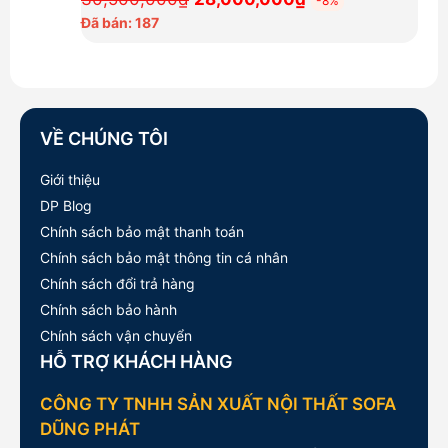
-8%
gốc
hiện
Đã bán: 187
là:
tại
30,500,000₫.
là:
28,000,000₫.
VỀ CHÚNG TÔI
Giới thiệu
DP Blog
Chính sách bảo mật thanh toán
Chính sách bảo mật thông tin cá nhân
Chính sách đổi trả hàng
Chính sách bảo hành
Chính sách vận chuyển
HỖ TRỢ KHÁCH HÀNG
CÔNG TY TNHH SẢN XUẤT NỘI THẤT SOFA
DŨNG PHÁT