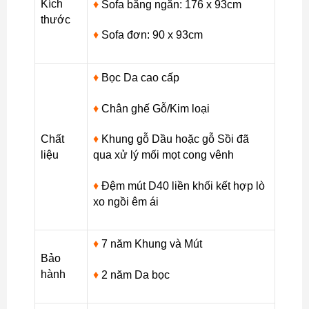
Kích
♦
Sofa băng ngắn: 176 x 93cm
lượng
thước
♦
Sofa đơn: 90 x 93cm
♦
Bọc Da cao cấp
♦
Chân ghế Gỗ/Kim loại
Chất
♦
Khung gỗ Dầu hoặc gỗ Sồi đã
liệu
qua xử lý mối mọt cong vênh
♦
Đệm mút D40 liền khối kết hợp lò
xo ngồi êm ái
♦
7 năm Khung và Mút
Bảo
hành
♦
2 năm Da bọc