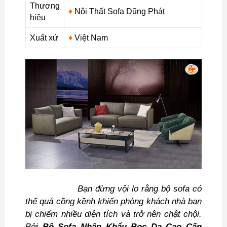
Thương
♦
Nội Thất Sofa Dũng Phát
hiệu
Xuất xứ
♦
Việt Nam
Bạn đừng vội lo rằng bộ sofa có
thể quá cồng kềnh khiến phòng khách nhà bạn
bị chiếm nhiều diện tích và trở nên chật chội.
Bởi
Bộ Sofa Nhập Khẩu Bọc Da Cao Cấp