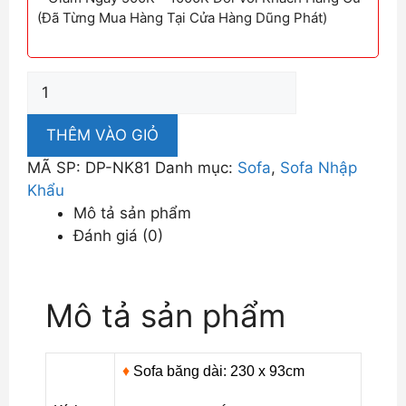
(Đã Từng Mua Hàng Tại Cửa Hàng Dũng Phát)
Bộ
Sofa
Nhập
THÊM VÀO GIỎ
Khẩu
MÃ SP:
DP-NK81
Danh mục:
Sofa
,
Sofa Nhập
Bọc
Khẩu
Da
Mô tả sản phẩm
Cao
Đánh giá (0)
Cấp
Tiết
Kiệm
Mô tả sản phẩm
Không
Gian
DP-
♦
Sofa băng dài: 230 x 93cm
NK81
số