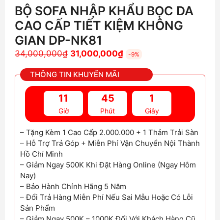
BỘ SOFA NHẬP KHẨU BỌC DA
CAO CẤP TIẾT KIỆM KHÔNG
GIAN DP-NK81
Giá
Giá
34,000,000
₫
31,000,000
₫
-9%
gốc
hiện
THÔNG TIN KHUYẾN MÃI
là:
tại
34,000,000₫.
là:
11
45
0
31,000,000₫.
Giờ
Phút
Giây
– Tặng Kèm 1 Cao Cấp 2.000.000 + 1 Thảm Trải Sàn
– Hỗ Trợ Trả Góp + Miễn Phí Vận Chuyển Nội Thành
Hồ Chí Minh
– Giảm Ngay 500K Khi Đặt Hàng Online (Ngay Hôm
Nay)
– Bảo Hành Chính Hãng 5 Năm
– Đổi Trả Hàng Miễn Phí Nếu Sai Mẫu Hoặc Có Lỗi
Sản Phẩm
– Giảm Ngay 500K – 1000K Đối Với Khách Hàng Cũ