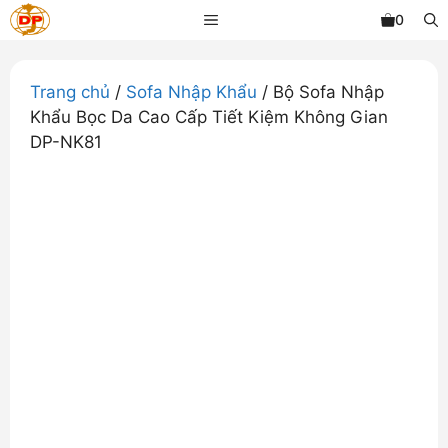
Chuyển
MENU
0
đến
nội
dung
Trang chủ
/
Sofa Nhập Khẩu
/ Bộ Sofa Nhập
Khẩu Bọc Da Cao Cấp Tiết Kiệm Không Gian
DP-NK81