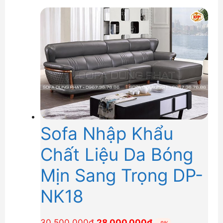
28,600,000₫.
là:
26,000,000₫.
Sofa Nhập Khẩu
Chất Liệu Da Bóng
Mịn Sang Trọng DP-
NK18
Giá
Giá
30,500,000
₫
28,000,000
₫