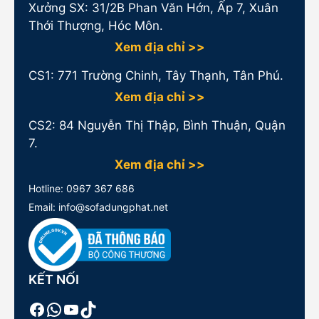
Xưởng SX: 31/2B Phan Văn Hớn, Ấp 7, Xuân
Thới Thượng, Hóc Môn.
Xem địa chỉ >>
CS1:
771 Trường Chinh, Tây Thạnh, Tân Phú.
Xem địa chỉ >>
CS2: 84 Nguyễn Thị Thập, Bình Thuận, Quận
7.
Xem địa chỉ >>
Hotline:
0967 367 686
Email: info@sofadungphat.net
KẾT NỐI
Facebook
WhatsApp
Youtube
TikTok