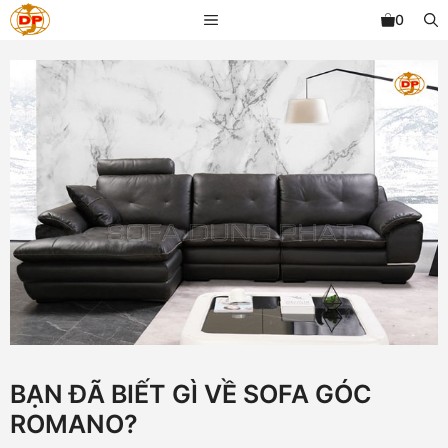
Chuyển
MENU
0
đến
nội
dung
BẠN ĐÃ BIẾT GÌ VỀ SOFA GÓC
ROMANO?