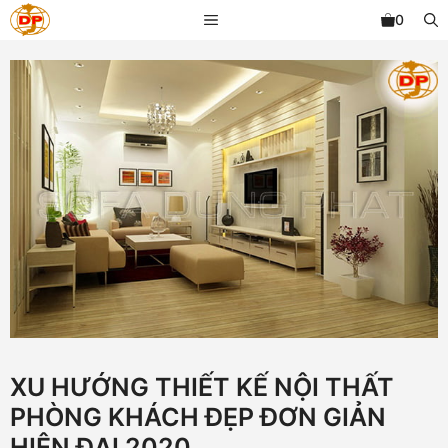
Chuyển
MENU
0
đến
nội
dung
XU HƯỚNG THIẾT KẾ NỘI THẤT
PHÒNG KHÁCH ĐẸP ĐƠN GIẢN
HIỆN ĐẠI 2020