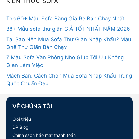
KIẾN THỨC SOFA
Top 60+ Mẫu Sofa Băng Giá Rẻ Bán Chạy Nhất
88+ Mẫu sofa thư giãn GIÁ TỐT NHẤT NĂM 2026
Tại Sao Nên Mua Sofa Thư Giãn Nhập Khẩu? Mẫu
Ghế Thư Giãn Bán Chạy
7 Mẫu Sofa Văn Phòng Nhỏ Giúp Tối Ưu Không
Gian Làm Việc
Mách Bạn: Cách Chọn Mua Sofa Nhập Khẩu Trung
Quốc Chuẩn Đẹp
VỀ CHÚNG TÔI
Giới thiệu
DP Blog
Chính sách bảo mật thanh toán