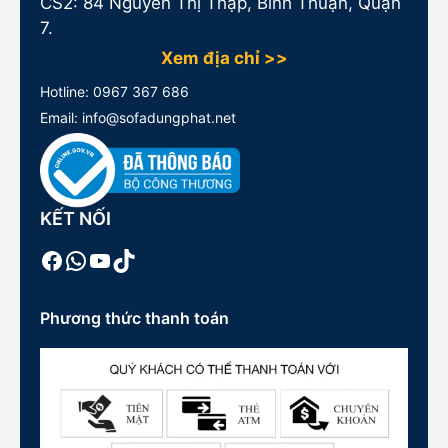
CS2: 84 Nguyễn Thị Thập, Bình Thuận, Quận
7.
Xem địa chỉ >>
Hotline:
0967 367 686
Email: info@sofadungphat.net
KẾT NỐI
Facebook
WhatsApp
Youtube
TikTok
Phương thức thanh toán