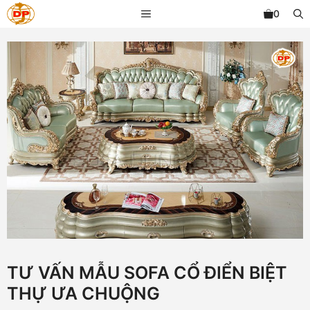
Chuyển
MENU
0
đến
nội
dung
TƯ VẤN MẪU SOFA CỔ ĐIỂN BIỆT
THỰ ƯA CHUỘNG