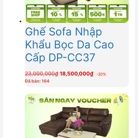
Ghế Sofa Nhập
Khẩu Bọc Da Cao
Cấp DP-CC37
Giá
Giá
23,000,000
₫
18,500,000
₫
-20%
gốc
hiện
Đã bán: 164
là:
tại
23,000,000₫.
là:
18,500,000₫.