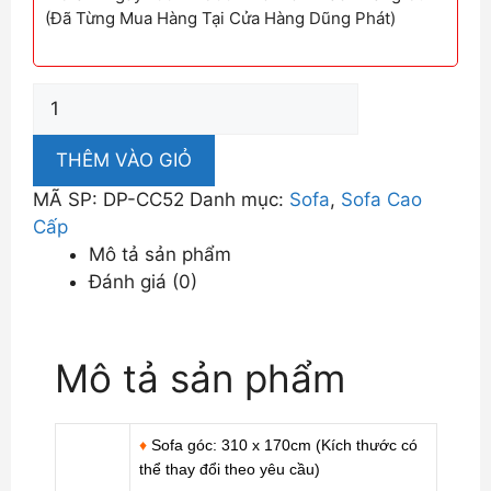
(Đã Từng Mua Hàng Tại Cửa Hàng Dũng Phát)
Trọn
Bộ
Sofa
THÊM VÀO GIỎ
Cao
MÃ SP:
DP-CC52
Danh mục:
Sofa
,
Sofa Cao
Cấp
Cấp
Cho
Mô tả sản phẩm
Phòng
Đánh giá (0)
Khách
Đẹp
Đẳng
Mô tả sản phẩm
Cấp
DP-
CC52
♦
Sofa góc: 310 x 170cm (Kích thước có
số
thể thay đổi theo yêu cầu)
lượng