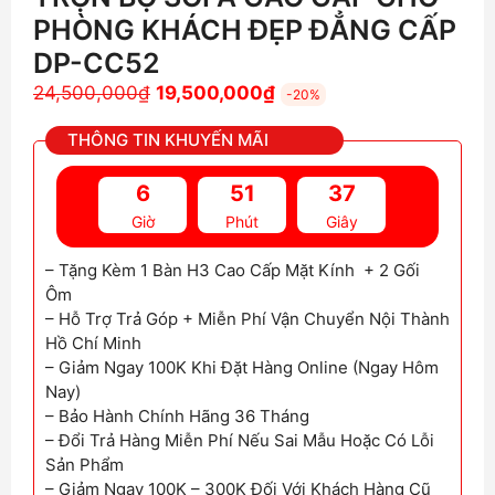
PHÒNG KHÁCH ĐẸP ĐẲNG CẤP
DP-CC52
Giá
Giá
24,500,000
₫
19,500,000
₫
-20%
gốc
hiện
THÔNG TIN KHUYẾN MÃI
là:
tại
24,500,000₫.
là:
6
51
36
19,500,000₫.
Giờ
Phút
Giây
– Tặng Kèm 1 Bàn H3 Cao Cấp Mặt Kính + 2 Gối
Ôm
– Hỗ Trợ Trả Góp + Miễn Phí Vận Chuyển Nội Thành
Hồ Chí Minh
– Giảm Ngay 100K Khi Đặt Hàng Online (Ngay Hôm
Nay)
– Bảo Hành Chính Hãng 36 Tháng
– Đổi Trả Hàng Miễn Phí Nếu Sai Mẫu Hoặc Có Lỗi
Sản Phẩm
– Giảm Ngay 100K – 300K Đối Với Khách Hàng Cũ