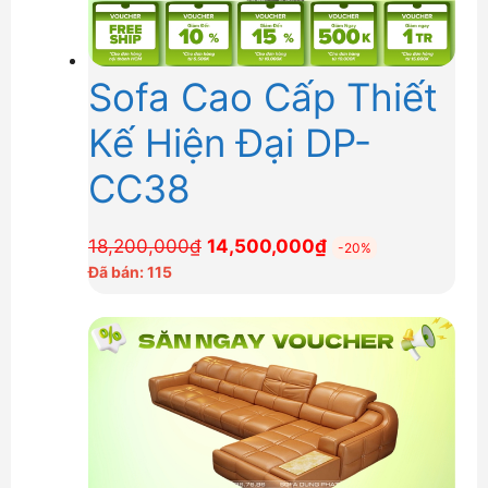
Sofa Cao Cấp Thiết
Kế Hiện Đại DP-
CC38
Giá
Giá
18,200,000
₫
14,500,000
₫
-20%
gốc
hiện
Đã bán: 115
là:
tại
18,200,000₫.
là:
14,500,000₫.