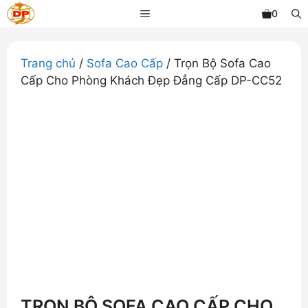
Chuyển
MENU
0
đến
nội
dung
Trang chủ
/
Sofa Cao Cấp
/ Trọn Bộ Sofa Cao
Cấp Cho Phòng Khách Đẹp Đẳng Cấp DP-CC52
TRỌN BỘ SOFA CAO CẤP CHO