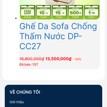
Ghế Da Sofa Chống
Thấm Nước DP-
CC27
Giá
Giá
16,800,000
₫
13,500,000
₫
-20%
gốc
hiện
Đã bán: 157
là:
tại
16,800,000₫.
là:
13,500,000₫.
VỀ CHÚNG TÔI
Giới thiệu