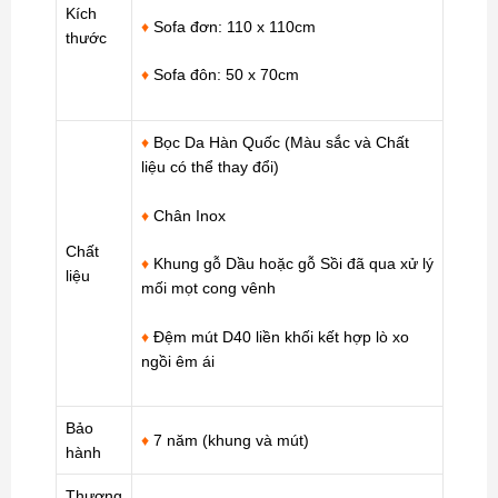
Kích
♦
Sofa đơn: 110 x 110cm
thước
♦
Sofa đôn: 50 x 70cm
♦
Bọc Da Hàn Quốc (Màu sắc và Chất
liệu có thể thay đổi)
♦
Chân Inox
Chất
♦
Khung gỗ Dầu hoặc gỗ Sồi đã qua xử lý
liệu
mối mọt cong vênh
♦
Đệm mút D40 liền khối kết hợp lò xo
ngồi êm ái
Bảo
♦
7 năm (khung và mút)
hành
Thương