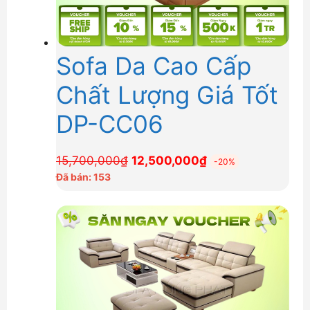
Sofa Da Cao Cấp
Chất Lượng Giá Tốt
DP-CC06
Giá
Giá
15,700,000
₫
12,500,000
₫
-20%
gốc
hiện
Đã bán: 153
là:
tại
15,700,000₫.
là:
12,500,000₫.