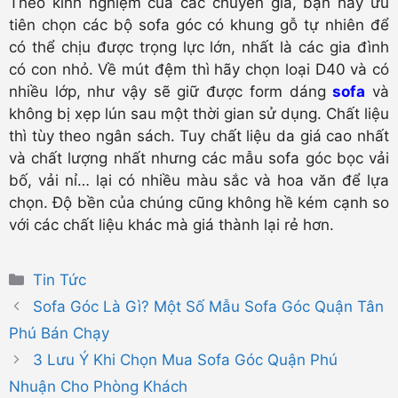
Theo kinh nghiệm của các chuyên gia, bạn hãy ưu
tiên chọn các bộ sofa góc có khung gỗ tự nhiên để
có thể chịu được trọng lực lớn, nhất là các gia đình
có con nhỏ. Về mút đệm thì hãy chọn loại D40 và có
nhiều lớp, như vậy sẽ giữ được form dáng
sofa
và
không bị xẹp lún sau một thời gian sử dụng. Chất liệu
thì tùy theo ngân sách. Tuy chất liệu da giá cao nhất
và chất lượng nhất nhưng các mẫu sofa góc bọc vải
bố, vải nỉ… lại có nhiều màu sắc và hoa văn để lựa
chọn. Độ bền của chúng cũng không hề kém cạnh so
với các chất liệu khác mà giá thành lại rẻ hơn.
Danh
Tin Tức
mục
Sofa Góc Là Gì? Một Số Mẫu Sofa Góc Quận Tân
Phú Bán Chạy
3 Lưu Ý Khi Chọn Mua Sofa Góc Quận Phú
Nhuận Cho Phòng Khách