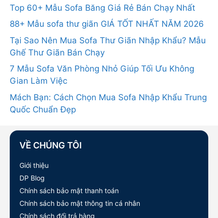
Top 60+ Mẫu Sofa Băng Giá Rẻ Bán Chạy Nhất
88+ Mẫu sofa thư giãn GIÁ TỐT NHẤT NĂM 2026
Tại Sao Nên Mua Sofa Thư Giãn Nhập Khẩu? Mẫu
Ghế Thư Giãn Bán Chạy
7 Mẫu Sofa Văn Phòng Nhỏ Giúp Tối Ưu Không
Gian Làm Việc
Mách Bạn: Cách Chọn Mua Sofa Nhập Khẩu Trung
Quốc Chuẩn Đẹp
VỀ CHÚNG TÔI
Giới thiệu
DP Blog
Chính sách bảo mật thanh toán
Chính sách bảo mật thông tin cá nhân
Chính sách đổi trả hàng