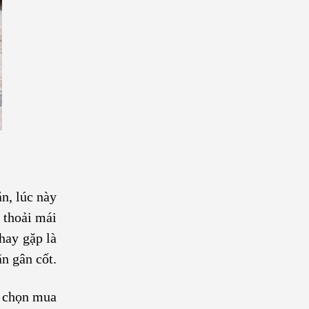
n, lúc này
 thoải mái
hay gặp là
n gân cốt.
ể chọn mua