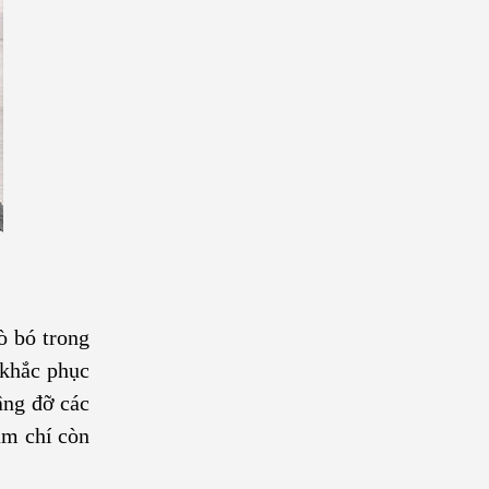
ò bó trong
 khắc phục
âng đỡ các
ậm chí còn