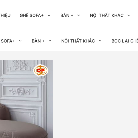
THIỆU
GHẾ SOFA+
BÀN +
NỘI THẤT KHÁC
 SOFA+
BÀN +
NỘI THẤT KHÁC
BỌC LẠI GH