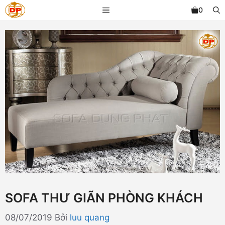
Chuyển
MENU
0
đến
nội
dung
SOFA THƯ GIÃN PHÒNG KHÁCH
08/07/2019
Bởi
luu quang