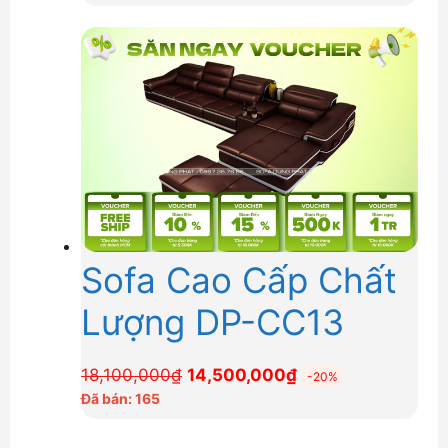
là:
tại
15,000,000₫.
là:
12,000,000₫.
Sofa Cao Cấp Chất
Lượng DP-CC13
Giá
Giá
18,100,000
₫
14,500,000
₫
-20%
gốc
hiện
Đã bán: 165
là:
tại