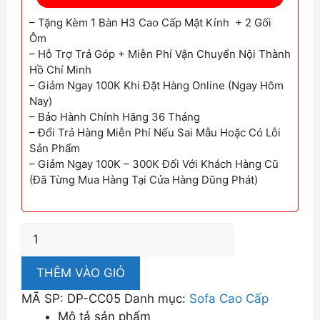
– Tặng Kèm 1 Bàn H3 Cao Cấp Mặt Kính + 2 Gối
Ôm
– Hỗ Trợ Trả Góp + Miễn Phí Vận Chuyển Nội Thành
Hồ Chí Minh
– Giảm Ngay 100K Khi Đặt Hàng Online (Ngay Hôm
Nay)
– Bảo Hành Chính Hãng 36 Tháng
– Đổi Trả Hàng Miễn Phí Nếu Sai Mẫu Hoặc Có Lỗi
Sản Phẩm
– Giảm Ngay 100K – 300K Đối Với Khách Hàng Cũ
(Đã Từng Mua Hàng Tại Cửa Hàng Dũng Phát)
Sofa
Nhập
Khẩu
THÊM VÀO GIỎ
Cao
MÃ SP:
DP-CC05
Danh mục:
Sofa Cao Cấp
Cấp
Mô tả sản phẩm
Bền