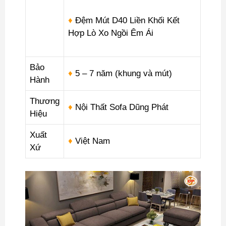
♦
Đệm Mút D40 Liền Khối Kết
Hợp Lò Xo Ngồi Êm Ái
Bảo
♦
5 – 7 năm (khung và mút)
Hành
Thương
♦
Nội Thất Sofa Dũng Phát
Hiệu
Xuất
♦
Việt Nam
Xứ