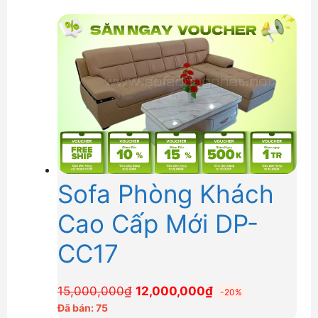
là:
tại
18,200,000₫.
là:
14,500,000₫.
Sofa Phòng Khách
Cao Cấp Mới DP-
CC17
Giá
Giá
15,000,000
₫
12,000,000
₫
-20%
gốc
hiện
Đã bán: 75