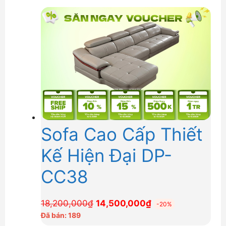
20,000,000₫.
là:
16,000,000₫.
Sofa Cao Cấp Thiết
Kế Hiện Đại DP-
CC38
Giá
Giá
18,200,000
₫
14,500,000
₫
-20%
gốc
hiện
Đã bán: 189