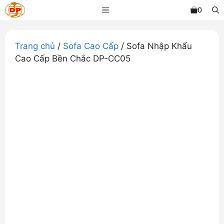
Chuyển
MENU
0
đến
nội
dung
Trang chủ
/
Sofa Cao Cấp
/ Sofa Nhập Khẩu
Cao Cấp Bền Chắc DP-CC05