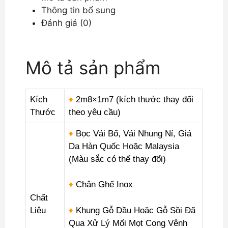
Thông tin bổ sung
Chắc
Đánh giá (0)
DP-
CC05
số
Mô tả sản phẩm
lượng
Kích
♦
2m8×1m7 (kích thước thay đổi
Thước
theo yêu cầu)
♦
Bọc Vải Bố, Vải Nhung Nỉ, Giả
Da Hàn Quốc Hoặc Malaysia
(Màu sắc có thể thay đổi)
♦
Chân Ghế Inox
Chất
Liệu
♦
Khung Gỗ Dầu Hoặc Gỗ Sồi Đã
Qua Xử Lý Mối Mọt Cong Vênh