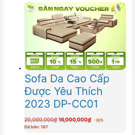
Sofa Da Cao Cấp
Được Yêu Thích
2023 DP-CC01
Giá
Giá
20,000,000
₫
16,000,000
₫
-20%
gốc
hiện
Đã bán: 167
là:
tại