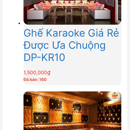
Ghế Karaoke Giá Rẻ
Được Ưa Chuộng
DP-KR10
1,500,000
₫
Đã bán: 160