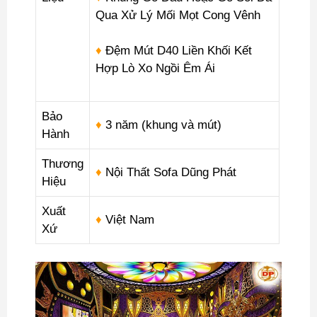
Qua Xử Lý Mối Mọt Cong Vênh
♦
Đệm Mút D40 Liền Khối Kết
Hợp Lò Xo Ngồi Êm Ái
Bảo
♦
3 năm (khung và mút)
Hành
Thương
♦
Nội Thất Sofa Dũng Phát
Hiệu
Xuất
♦
Việt Nam
Xứ