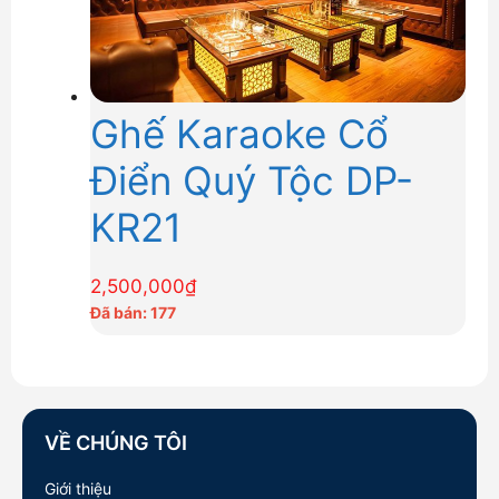
Ghế Karaoke Cổ
Điển Quý Tộc DP-
KR21
2,500,000
₫
Đã bán: 177
VỀ CHÚNG TÔI
Giới thiệu