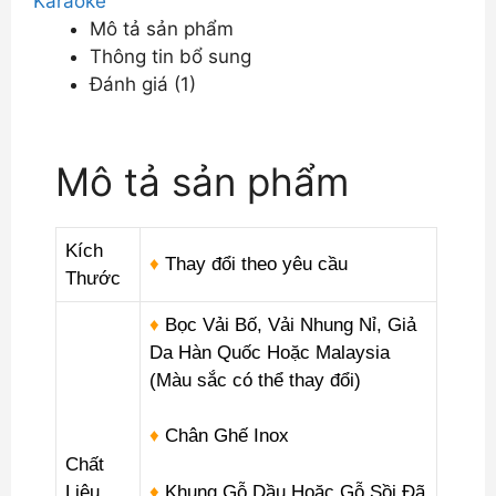
Karaoke
DP-
Mô tả sản phẩm
KR28
Thông tin bổ sung
số
Đánh giá (1)
lượng
Mô tả sản phẩm
Kích
♦
Thay đổi theo yêu cầu
Thước
♦
Bọc Vải Bố, Vải Nhung Nỉ, Giả
Da Hàn Quốc Hoặc Malaysia
(Màu sắc có thể thay đổi)
♦
Chân Ghế Inox
Chất
Liệu
♦
Khung Gỗ Dầu Hoặc Gỗ Sồi Đã