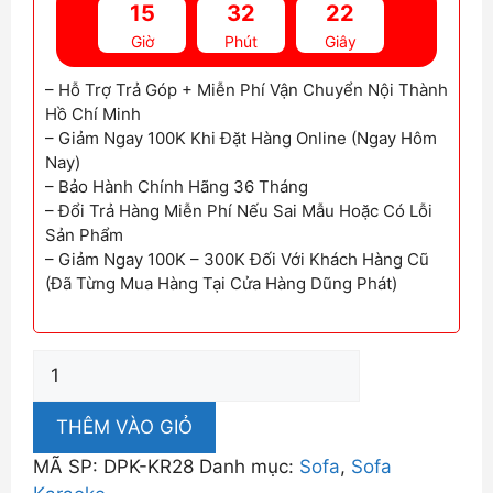
15
32
21
Giờ
Phút
Giây
– Hỗ Trợ Trả Góp + Miễn Phí Vận Chuyển Nội Thành
Hồ Chí Minh
– Giảm Ngay 100K Khi Đặt Hàng Online (Ngay Hôm
Nay)
– Bảo Hành Chính Hãng 36 Tháng
– Đổi Trả Hàng Miễn Phí Nếu Sai Mẫu Hoặc Có Lỗi
Sản Phẩm
– Giảm Ngay 100K – 300K Đối Với Khách Hàng Cũ
(Đã Từng Mua Hàng Tại Cửa Hàng Dũng Phát)
Sofa
Karaoke
Rẻ
THÊM VÀO GIỎ
Nhất
MÃ SP:
DPK-KR28
Danh mục:
Sofa
,
Sofa
TPHCM