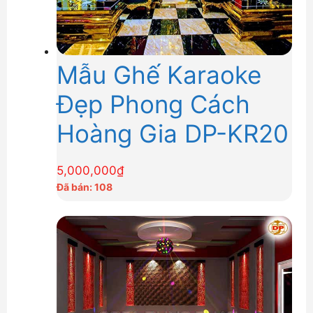
Mẫu Ghế Karaoke
Đẹp Phong Cách
Hoàng Gia DP-KR20
5,000,000
₫
Đã bán: 108