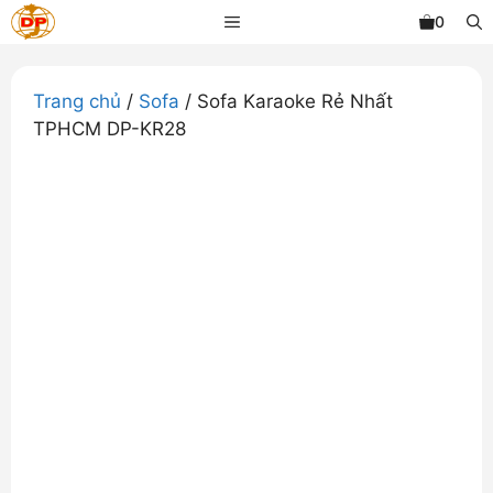
Chuyển
MENU
0
đến
nội
dung
Trang chủ
/
Sofa
/ Sofa Karaoke Rẻ Nhất
TPHCM DP-KR28