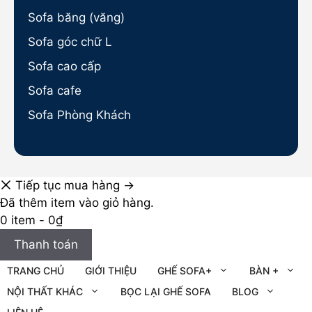
Sofa băng (văng)
Sofa góc chữ L
Sofa cao cấp
Sofa cafe
Sofa Phòng Khách
Tiếp tục mua hàng →
Đã thêm item vào giỏ hàng.
0 item -
0
₫
Thanh toán
TRANG CHỦ
GIỚI THIỆU
GHẾ SOFA+
BÀN +
NỘI THẤT KHÁC
BỌC LẠI GHẾ SOFA
BLOG