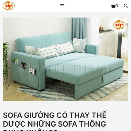
Chuyển
MENU
0
đến
nội
dung
SOFA GIƯỜNG CÓ THAY THẾ
ĐƯỢC NHỮNG SOFA THÔNG