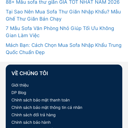
88+ Mẫu sofa thư giãn GIÁ TỐT NHẤT NĂM 2026
Tại Sao Nên Mua Sofa Thư Giãn Nhập Khẩu? Mẫu
Ghế Thư Giãn Bán Chạy
7 Mẫu Sofa Văn Phòng Nhỏ Giúp Tối Ưu Không
Gian Làm Việc
Mách Bạn: Cách Chọn Mua Sofa Nhập Khẩu Trung
Quốc Chuẩn Đẹp
VỀ CHÚNG TÔI
Giới thiệu
DP Blog
Chính sách bảo mật thanh toán
Chính sách bảo mật thông tin cá nhân
Chính sách đổi trả hàng
Chính sách bảo hành