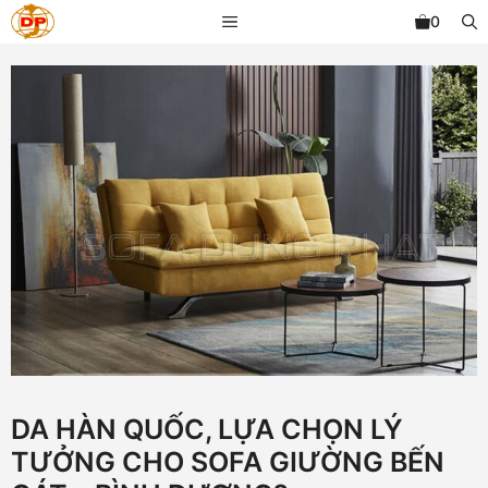
Chuyển
MENU
0
đến
nội
dung
DA HÀN QUỐC, LỰA CHỌN LÝ
TƯỞNG CHO SOFA GIƯỜNG BẾN