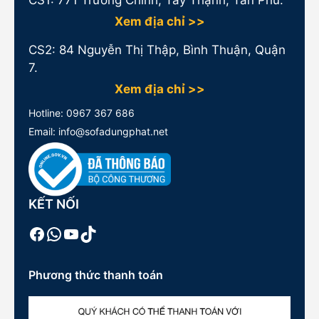
CS1:
771 Trường Chinh, Tây Thạnh, Tân Phú.
Xem địa chỉ >>
CS2: 84 Nguyễn Thị Thập, Bình Thuận, Quận
7.
Xem địa chỉ >>
Hotline:
0967 367 686
Email: info@sofadungphat.net
KẾT NỐI
Facebook
WhatsApp
Youtube
TikTok
Phương thức thanh toán