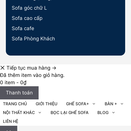
Sofa góc chữ L
Sofa cao cấp
Sofa cafe
Sofa Phòng Khách
Tiếp tục mua hàng →
Đã thêm item vào giỏ hàng.
0 item -
0
₫
Thanh toán
TRANG CHỦ
GIỚI THIỆU
GHẾ SOFA+
BÀN +
NỘI THẤT KHÁC
BỌC LẠI GHẾ SOFA
BLOG
LIÊN HỆ