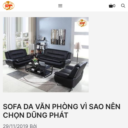
Chuyển
MENU
0
đến
nội
dung
SOFA DA VĂN PHÒNG VÌ SAO NÊN
CHỌN DŨNG PHÁT
29/11/2019
Bởi