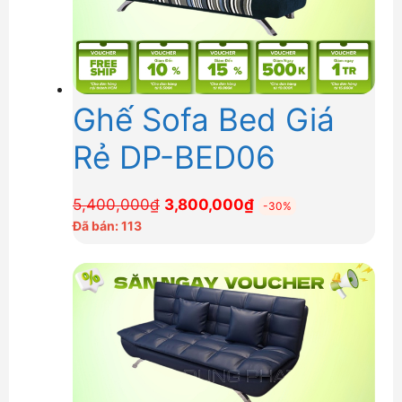
Ghế Sofa Bed Giá
Rẻ DP-BED06
Giá
Giá
5,400,000
₫
3,800,000
₫
-30%
gốc
hiện
Đã bán: 113
là:
tại
5,400,000₫.
là:
3,800,000₫.