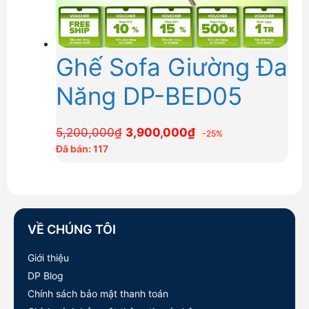
Ghế Sofa Giường Đa
Năng DP-BED05
Giá
Giá
5,200,000
₫
3,900,000
₫
-25%
gốc
hiện
Đã bán: 117
là:
tại
5,200,000₫.
là:
3,900,000₫.
VỀ CHÚNG TÔI
Giới thiệu
DP Blog
Chính sách bảo mật thanh toán