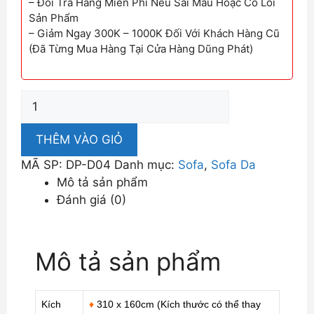
– Đổi Trả Hàng Miễn Phí Nếu Sai Mẫu Hoặc Có Lỗi
Sản Phẩm
– Giảm Ngay 300K – 1000K Đối Với Khách Hàng Cũ
(Đã Từng Mua Hàng Tại Cửa Hàng Dũng Phát)
Sofa
Da
Sang
THÊM VÀO GIỎ
Trọng,
MÃ SP:
DP-D04
Danh mục:
Sofa
,
Sofa Da
Hiện
Mô tả sản phẩm
Đại
Đánh giá (0)
DP-
D04
số
Mô tả sản phẩm
lượng
Kích
♦
310 x 160cm (Kích thước có thể thay