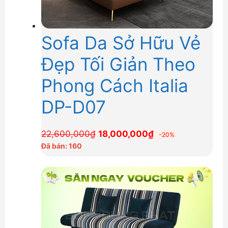
Sofa Da Sở Hữu Vẻ
Đẹp Tối Giản Theo
Phong Cách Italia
DP-D07
Giá
Giá
22,600,000
₫
18,000,000
₫
-20%
gốc
hiện
Đã bán: 160
là:
tại
22,600,000₫.
là:
18,000,000₫.