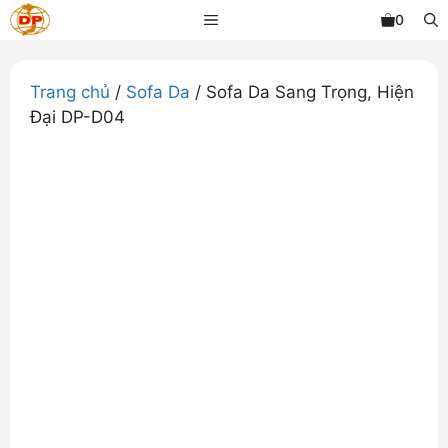
Chuyển
MENU
0
đến
nội
dung
Trang chủ
/
Sofa Da
/ Sofa Da Sang Trọng, Hiện
Đại DP-D04