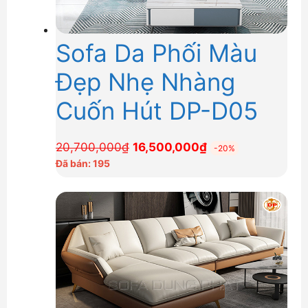
Sofa Da Phối Màu
Đẹp Nhẹ Nhàng
Cuốn Hút DP-D05
Giá
Giá
20,700,000
₫
16,500,000
₫
-20%
gốc
hiện
Đã bán: 195
là:
tại
20,700,000₫.
là:
16,500,000₫.