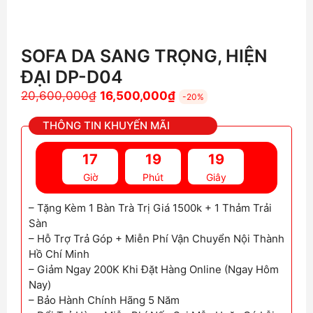
SOFA DA SANG TRỌNG, HIỆN
ĐẠI DP-D04
Giá
Giá
20,600,000
₫
16,500,000
₫
-20%
gốc
hiện
THÔNG TIN KHUYẾN MÃI
là:
tại
20,600,000₫.
là:
17
19
18
16,500,000₫.
Giờ
Phút
Giây
– Tặng Kèm 1 Bàn Trà Trị Giá 1500k + 1 Thảm Trải
Sàn
– Hỗ Trợ Trả Góp + Miễn Phí Vận Chuyển Nội Thành
Hồ Chí Minh
– Giảm Ngay 200K Khi Đặt Hàng Online (Ngay Hôm
Nay)
– Bảo Hành Chính Hãng 5 Năm