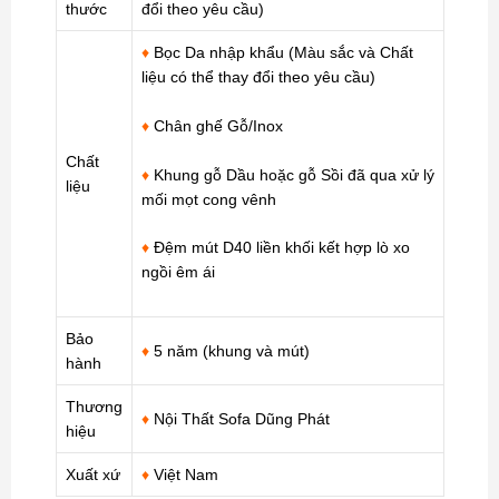
thước
đổi theo yêu cầu)
♦
Bọc Da nhập khẩu (Màu sắc và Chất
liệu có thể thay đổi theo yêu cầu)
♦
Chân ghế Gỗ/Inox
Chất
♦
Khung gỗ Dầu hoặc gỗ Sồi đã qua xử lý
liệu
mối mọt cong vênh
♦
Đệm mút D40 liền khối kết hợp lò xo
ngồi êm ái
Bảo
♦
5 năm (khung và mút)
hành
Thương
♦
Nội Thất Sofa Dũng Phát
hiệu
Xuất xứ
♦
Việt Nam