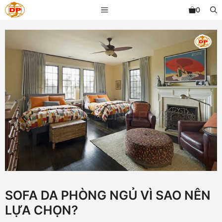
Chuyển
MENU
0
đến
nội
dung
SOFA DA PHÒNG NGỦ VÌ SAO NÊN
LỰA CHỌN?