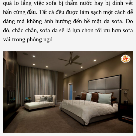
quá lo lắng việc sofa bị thấm nước hay bị dính vết
bẩn cứng đầu. Tất cả đều được làm sạch một cách dễ
dàng mà không ảnh hưởng đến bề mặt da sofa. Do
đó, chắc chắn, sofa da sẽ là lựa chọn tối ưu hơn sofa
vải trong phòng ngủ.