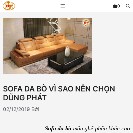
Chuyển
MENU
0
đến
nội
dung
SOFA DA BÒ VÌ SAO NÊN CHỌN
DŨNG PHÁT
02/12/2019
Bởi
Sofa da bò
mẫu ghế phân khúc cao