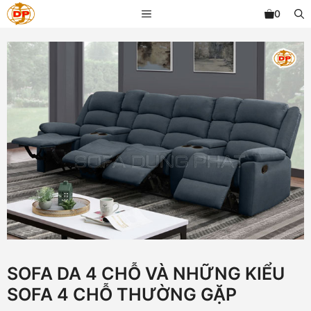
Chuyển
MENU
0
đến
nội
dung
SOFA DA 4 CHỖ VÀ NHỮNG KIỂU
SOFA 4 CHỖ THƯỜNG GẶP