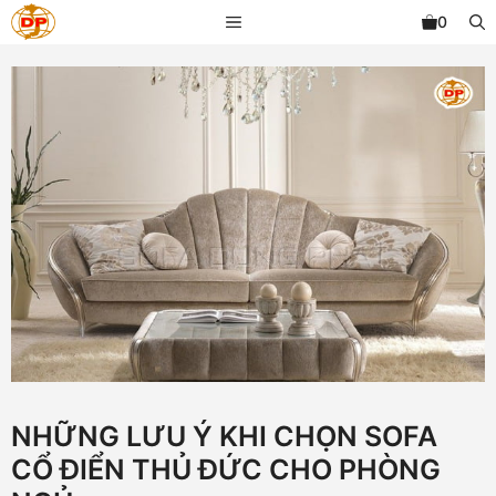
Chuyển
MENU
0
đến
nội
dung
NHỮNG LƯU Ý KHI CHỌN SOFA
CỔ ĐIỂN THỦ ĐỨC CHO PHÒNG