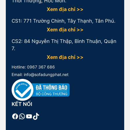
Thới Thượng, Hóc Môn.
Xem địa chỉ >>
CS1:
771 Trường Chinh, Tây Thạnh, Tân Phú.
Xem địa chỉ >>
CS2: 84 Nguyễn Thị Thập, Bình Thuận, Quận
7.
Xem địa chỉ >>
Hotline:
0967 367 686
Email: info@sofadungphat.net
KẾT NỐI
Facebook
WhatsApp
Youtube
TikTok