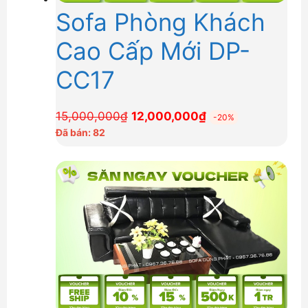
Sofa Phòng Khách
Cao Cấp Mới DP-
CC17
Giá
Giá
15,000,000
₫
12,000,000
₫
-20%
gốc
hiện
Đã bán: 82
là:
tại
15,000,000₫.
là:
12,000,000₫.