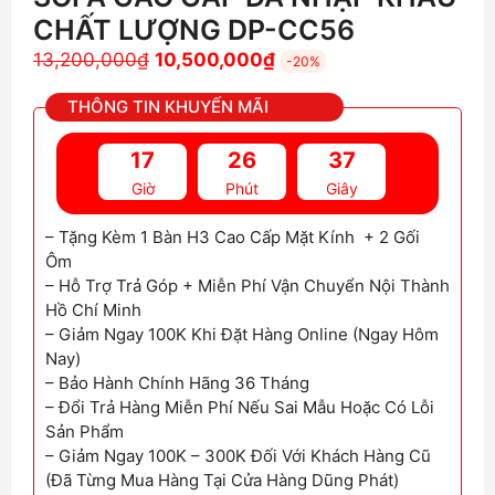
CHẤT LƯỢNG DP-CC56
Giá
Giá
13,200,000
₫
10,500,000
₫
-20%
gốc
hiện
THÔNG TIN KHUYẾN MÃI
là:
tại
13,200,000₫.
là:
17
26
35
10,500,000₫.
Giờ
Phút
Giây
– Tặng Kèm 1 Bàn H3 Cao Cấp Mặt Kính + 2 Gối
Ôm
– Hỗ Trợ Trả Góp + Miễn Phí Vận Chuyển Nội Thành
Hồ Chí Minh
– Giảm Ngay 100K Khi Đặt Hàng Online (Ngay Hôm
Nay)
– Bảo Hành Chính Hãng 36 Tháng
– Đổi Trả Hàng Miễn Phí Nếu Sai Mẫu Hoặc Có Lỗi
Sản Phẩm
– Giảm Ngay 100K – 300K Đối Với Khách Hàng Cũ
(Đã Từng Mua Hàng Tại Cửa Hàng Dũng Phát)