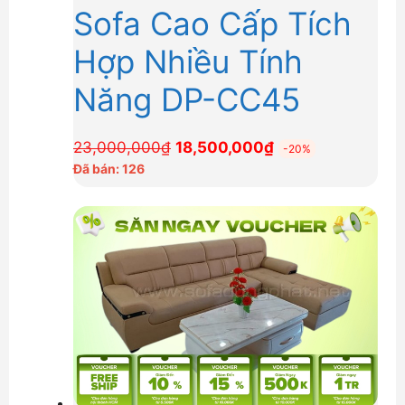
Sofa Cao Cấp Tích
Hợp Nhiều Tính
Năng DP-CC45
Giá
Giá
23,000,000
₫
18,500,000
₫
-20%
gốc
hiện
Đã bán: 126
là:
tại
23,000,000₫.
là:
18,500,000₫.