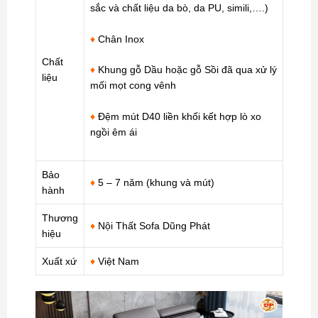
sắc và chất liệu da bò, da PU, simili,….)
♦
Chân Inox
Chất
♦
Khung gỗ Dầu hoặc gỗ Sồi đã qua xử lý
liệu
mối mọt cong vênh
♦
Đệm mút D40 liền khối kết hợp lò xo
ngồi êm ái
Bảo
♦
5 – 7 năm (khung và mút)
hành
Thương
♦
Nội Thất Sofa Dũng Phát
hiệu
Xuất xứ
♦
Việt Nam