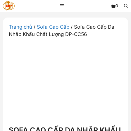
Chuyển
MENU
0
đến
nội
dung
Trang chủ
/
Sofa Cao Cấp
/ Sofa Cao Cấp Da
Nhập Khẩu Chất Lượng DP-CC56
SOFA CAO CẤP DA NHẬP KHẨU