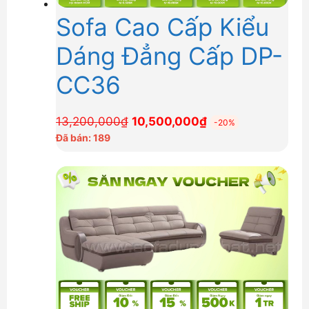
Sofa Cao Cấp Kiểu
Dáng Đẳng Cấp DP-
CC36
Giá
Giá
13,200,000
₫
10,500,000
₫
-20%
gốc
hiện
Đã bán: 189
là:
tại
13,200,000₫.
là:
10,500,000₫.