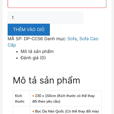
Sofa
Cao
Cấp
THÊM VÀO GIỎ
Da
MÃ SP:
DP-CC56
Danh mục:
Sofa
,
Sofa Cao
Nhập
Cấp
Khẩu
Mô tả sản phẩm
Chất
Đánh giá (0)
Lượng
DP-
CC56
Mô tả sản phẩm
số
lượng
Kích
♦
230 x 150cm (Kích thước có thể thay
thước
đổi theo yêu cầu)
♦
Bọc Da Hàn Quốc (Có thể thay đổi màu